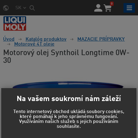
0
SK
Úvod
Katalóg produktov
MAZACIE PRÍPRAVKY
Motorové 4T oleje
Motorový olej Synthoil Longtime 0W-
30
Na vašem soukromí nám záleží
Tento internetový obchod ukládá soubory cookies,
které pomáhají k jeho správnému fungování.
Využíváním našich služeb s jejich používáním
souhlasíte.