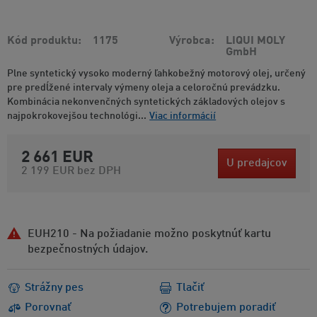
Kód produktu
1175
Výrobca
LIQUI MOLY
GmbH
Plne syntetický vysoko moderný ľahkobežný motorový olej, určený
pre predĺžené intervaly výmeny oleja a celoročnú prevádzku.
Kombinácia nekonvenčných syntetických základových olejov s
najpokrokovejšou technológi...
Viac informácií
2 661 EUR
U predajcov
2 199 EUR
bez DPH
EUH210 - Na požiadanie možno poskytnúť kartu
bezpečnostných údajov.
Strážny pes
Tlačiť
Porovnať
Potrebujem poradiť