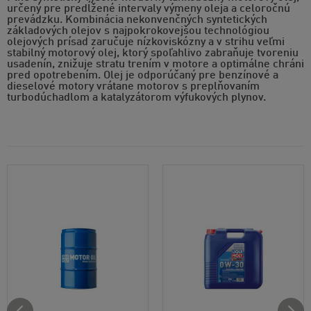
určený pre predĺžené intervaly výmeny oleja a celoročnú
prevádzku. Kombinácia nekonvenčných syntetických
základových olejov s najpokrokovejšou technológiou
olejových prísad zaručuje nízkoviskózny a v strihu veľmi
stabilný motorový olej, ktorý spoľahlivo zabraňuje tvoreniu
usadenín, znižuje stratu trením v motore a optimálne chráni
pred opotrebením. Olej je odporúčaný pre benzínové a
dieselové motory vrátane motorov s preplňovaním
turbodúchadlom a katalyzátorom výfukových plynov.