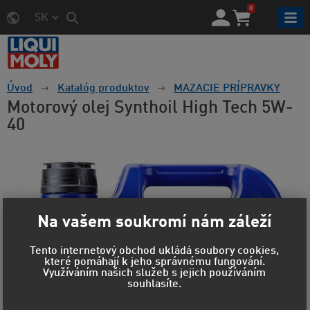
0
SK
Úvod
Katalóg produktov
MAZACIE PRÍPRAVKY
Motorový olej Synthoil High Tech 5W-
40
Na vašem soukromí nám záleží
Tento internetový obchod ukládá soubory cookies,
které pomáhají k jeho správnému fungování.
Využíváním našich služeb s jejich používáním
souhlasíte.