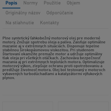
Popis
Normy
Použitie
Objem
Originálny názov
Odporúčanie
Na stiahnutie
Kontakty
Plne syntetický ľahkobežný motorový olej pre moderné
motory. Znižuje spotrebu oleja a paliva. Zaisťuje optimálne
mazanie aj v extrémnych situáciách. Disponuje tepelne
stabilnou širokopásmovou viskozitou. Pri studenom
štartovaní okamžite premaže motor a udržuje optimálny
tlak oleja pri všetkých otáčkach. Zachováva bezpečnosť
mazania aj pri extrémnych teplotách motora. Optimalizuje
motorový výkon, zlepšuje ochranu proti opotrebovaniu a
predlžuje životnosť motora. Olej bol testovaný v motoroch
vybavených turbodúchadlami a katalyzátormi výfukových
plynov.