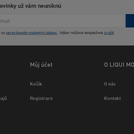
novinky už vám neuniknú
m so
spracúvaním osobných údajov.
Odber môžete kedykoľvek
zrušiť
.
Můj účet
O LIQUI M
Košík
O nás
ajů
Registrace
Kontakt