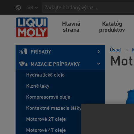
SK
Hlavná
Katalóg
strana
produktov
Úvod
K
PRÍSADY
Mot
MAZACIE PRÍPRAVKY
Hydraulické oleje
Klzné laky
Kompresorové oleje
Kontaktné mazacie látky
Motorové 2T oleje
Motorové 4T oleje