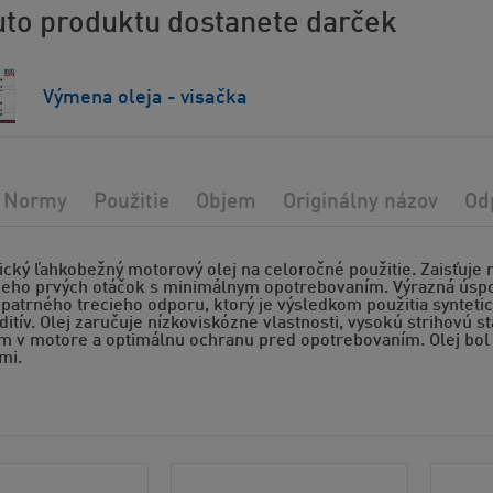
to produktu dostanete darček
Výmena oleja - visačka
Normy
Použitie
Objem
Originálny názov
Od
ický ľahkobežný motorový olej na celoročné použitie. Zaisťuje 
jeho prvých otáčok s minimálnym opotrebovaním. Výrazná ús
patrného trecieho odporu, ktorý je výsledkom použitia syntet
ditív. Olej zaručuje nízkoviskózne vlastnosti, vysokú strihovú s
ním v motore a optimálnu ochranu pred opotrebovaním. Olej bol
mi.