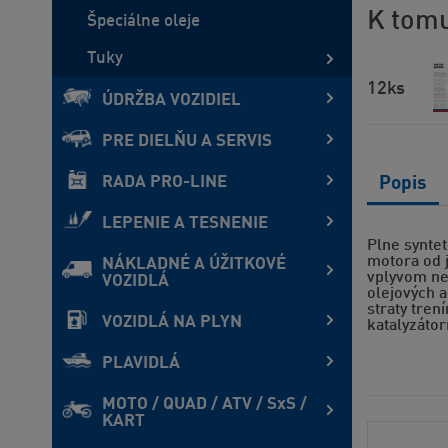
K tomu
Špeciálne oleje
Tuky
12ks
ÚDRŽBA VOZIDIEL
PRE DIELŇU A SERVIS
RADA PRO-LINE
Popis
LEPENIE A TESNENIE
Plne syntet
motora od 
NÁKLADNÉ A ÚŽITKOVÉ
vplyvom ne
VOZIDLÁ
olejových a
straty tre
VOZIDLÁ NA PLYN
katalyzátor
PLAVIDLÁ
MOTO / QUAD / ATV / SxS /
KART