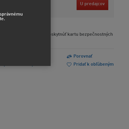
5 EUR
U predajcov
ez DPH
o správnému
te.
Na požiadanie možno poskytnúť kartu bezpečnostných
s
Tlačiť
Porovnať
m poradiť
Doporučiť
Pridať k obľúbeným