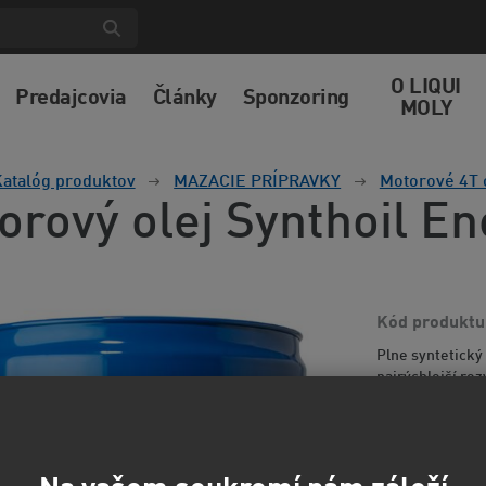
O LIQUI
Predajcovia
Články
Sponzoring
MOLY
atalóg produktov
MAZACIE PRÍPRAVKY
Motorové 4T 
orový olej Synthoil E
Kód produktu
Plne syntetický
najrýchlejší ro
otáčok s minim
informácií