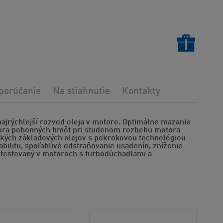
porúčanie
Na stiahnutie
Kontakty
najrýchlejší rozvod oleja v motore. Optimálne mazanie
pora pohonných hmôt pri studenom rozbehu motora
ických základových olejov s pokrokovou technológiou
tabilitu, spoľahlivé odstraňovanie usadenín, zníženie
 testovaný v motoroch s turbodúchadlami a