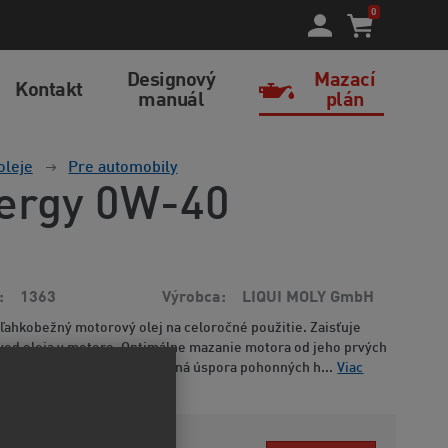
0
Designový
Mazací
Kontakt
manuál
plán
oleje
Pre automobily
nergy 0W-40
1363
Výrobca
LIQUI MOLY GmbH
 ľahkobežný motorový olej na celoročné použitie. Zaisťuje
zvod oleja v motore. Optimálne mazanie motora od jeho prvých
álnym opotrebovaním. Výrazná úspora pohonných h...
Viac