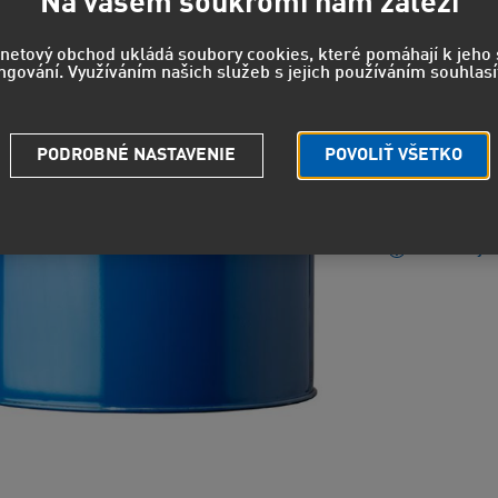
1 09
Na vašem soukromí nám záleží
905 EUR
b
rnetový obchod ukládá soubory cookies, které pomáhají k jeh
ngování. Využíváním našich služeb s jejich používáním souhlasí
EUH210 - 
PODROBNÉ NASTAVENIE
POVOLIŤ VŠETKO
údajov.
Strážny pe
Potrebuje