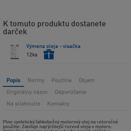
K tomuto produktu dostanete
darček
Výmena oleja - visačka
12ks
Popis
Normy
Použitie
Objem
Originálny názov
Odporúčanie
Na stiahnutie
Kontakty
Plne syntetický ľahkobežný motorový olej na celoročné
použitie. Zaisťuje najrýchlejší rozvod oleja v motore.