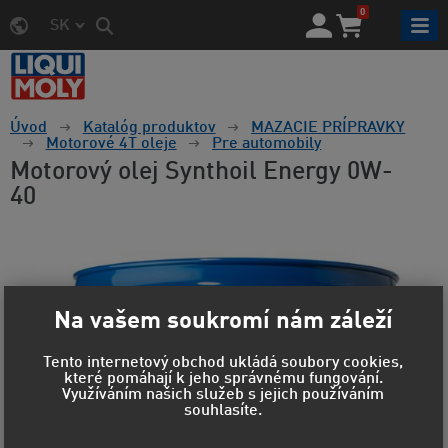
0
SK
Úvod
Katalóg produktov
MAZACIE PRÍPRAVKY
Motorové 4T oleje
Pre automobily
Motorový olej Synthoil Energy 0W-
40
Na vašem soukromí nám záleží
Tento internetový obchod ukládá soubory cookies,
které pomáhají k jeho správnému fungování.
Využíváním našich služeb s jejich používáním
souhlasíte.