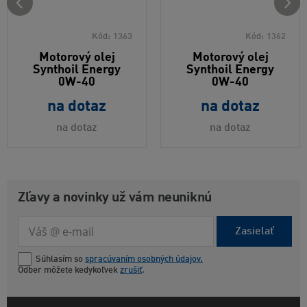
Kód:
1363
Kód:
1362
Motorový olej
Motorový olej
Synthoil Energy
Synthoil Energy
0W-40
0W-40
na dotaz
na dotaz
na dotaz
na dotaz
Zľavy a novinky už vám neuniknú
Zasielať
Súhlasím so
spracúvaním osobných údajov.
Odber môžete kedykoľvek
zrušiť
.