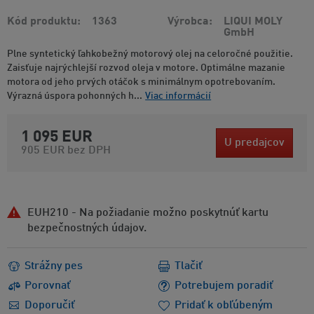
Kód produktu
1363
Výrobca
LIQUI MOLY
GmbH
Plne syntetický ľahkobežný motorový olej na celoročné použitie.
Zaisťuje najrýchlejší rozvod oleja v motore. Optimálne mazanie
motora od jeho prvých otáčok s minimálnym opotrebovaním.
Výrazná úspora pohonných h...
Viac informácií
1 095 EUR
U predajcov
905 EUR
bez DPH
EUH210 - Na požiadanie možno poskytnúť kartu
bezpečnostných údajov.
Strážny pes
Tlačiť
Porovnať
Potrebujem poradiť
Doporučiť
Pridať k obľúbeným