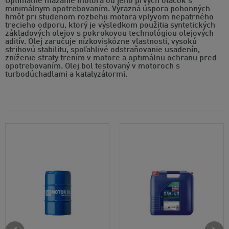
Optimálne mazanie motora od jeho prvých otáčok s
minimálnym opotrebovaním. Výrazná úspora pohonných
hmôt pri studenom rozbehu motora vplyvom nepatrného
trecieho odporu, ktorý je výsledkom použitia syntetických
základových olejov s pokrokovou technológiou olejových
aditív. Olej zaručuje nízkoviskózne vlastnosti, vysokú
strihovú stabilitu, spoľahlivé odstraňovanie usadenín,
zníženie straty trením v motore a optimálnu ochranu pred
opotrebovaním. Olej bol testovaný v motoroch s
turbodúchadlami a katalyzátormi.