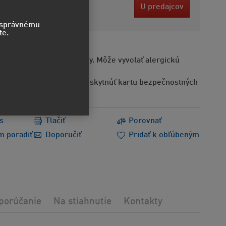
 EUR
U predajcov
ez DPH
o správnému
te.
Obsahuje alergénne látky. Môže vyvolať alergickú
Na požiadanie možno poskytnúť kartu bezpečnostných
s
Tlačiť
Porovnať
m poradiť
Doporučiť
Pridať k obľúbeným
porúčanie
Na stiahnutie
Kontakty