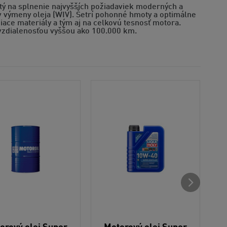
utý na splnenie najvyšších požiadaviek moderných a
 výmeny oleja (WIV). Šetrí pohonné hmoty a optimálne
iace materiály a tým aj na celkovú tesnosť motora.
u vzdialenosťou vyššou ako 100.000 km.