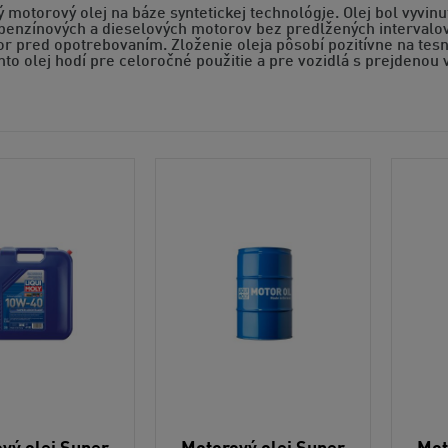
motorový olej na báze syntetickej technológie. Olej bol vyvin
benzínových a dieselových motorov bez predĺžených intervalov
r pred opotrebovaním. Zloženie oleja pôsobí pozitívne na tesn
nto olej hodí pre celoročné použitie a pre vozidlá s prejdeno