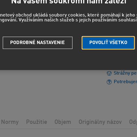
260
Na vašem soukromí nám záleží
215 EUR
b
rnetový obchod ukládá soubory cookies, které pomáhají k jeh
ngování. Využíváním našich služeb s jejich používáním souhlasí
EUH208 - 
PODROBNÉ NASTAVENIE
POVOLIŤ VŠETKO
reakciu.
EUH210 - 
údajov.
Strážny pe
Potrebuje
Normy
Použitie
Objem
Originálny názov
Od