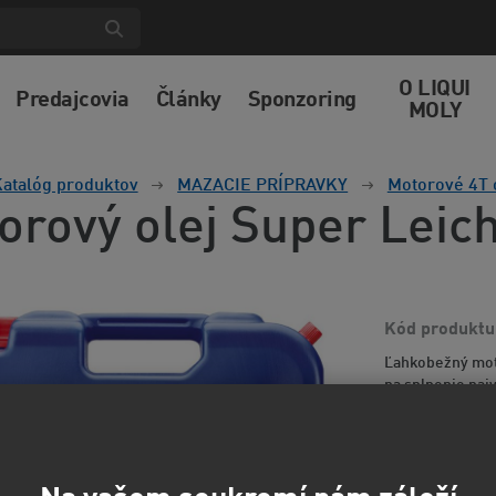
O LIQUI
Predajcovia
Články
Sponzoring
MOLY
atalóg produktov
MAZACIE PRÍPRAVKY
Motorové 4T 
orový olej Super Leic
Kód produktu
Ľahkobežný moto
na splnenie naj
dieselových mot
informácií