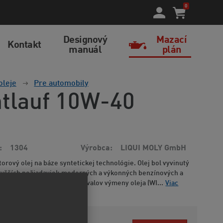
0
Designový
Mazací
Kontakt
manuál
plán
oleje
Pre automobily
htlauf 10W-40
1304
Výrobca
LIQUI MOLY GmbH
rový olej na báze syntetickej technológie. Olej bol vyvinutý
vyšších požiadaviek moderných a výkonných benzínových a
orov bez predĺžených intervalov výmeny oleja (WI...
Viac