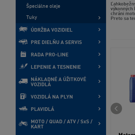
Ľahkobežný 
Špeciálne oleje
výkonných 
chráni moto
Tuky
Preto sa te
ÚDRŽBA VOZIDIEL
PRE DIELŇU A SERVIS
RADA PRO-LINE
LEPENIE A TESNENIE
NÁKLADNÉ A ÚŽITKOVÉ
VOZIDLÁ
VOZIDLÁ NA PLYN
PLAVIDLÁ
MOTO / QUAD / ATV / SxS /
KART