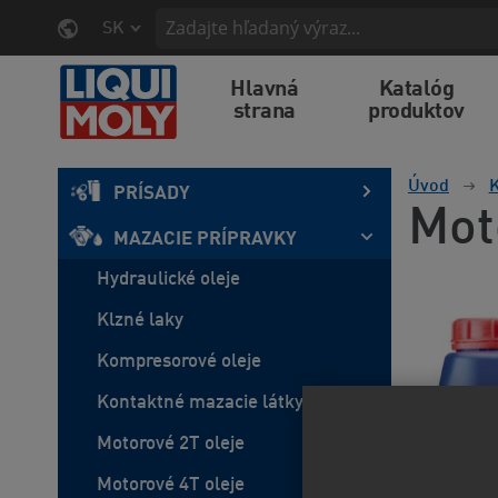
SK
Hlavná
Katalóg
strana
produktov
Úvod
K
PRÍSADY
Mot
MAZACIE PRÍPRAVKY
Hydraulické oleje
Klzné laky
Kompresorové oleje
Kontaktné mazacie látky
Motorové 2T oleje
Motorové 4T oleje