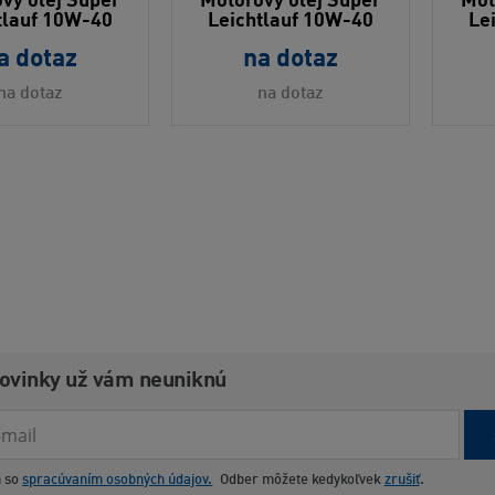
vý olej Super
Motorový olej Super
Mot
tlauf 10W-40
Leichtlauf 10W-40
Le
a dotaz
na dotaz
na dotaz
na dotaz
novinky už vám neuniknú
m so
spracúvaním osobných údajov.
Odber môžete kedykoľvek
zrušiť
.