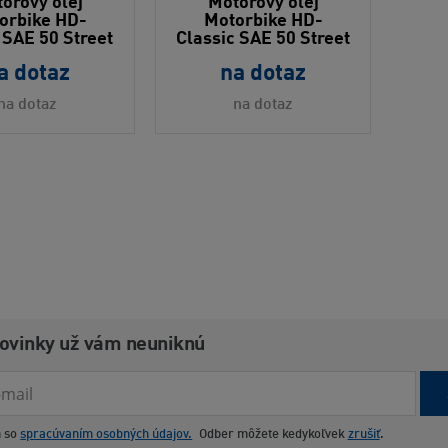
orový olej
Motorový olej
orbike HD-
Motorbike HD-
 SAE 50 Street
Classic SAE 50 Street
a dotaz
na dotaz
na dotaz
na dotaz
novinky už vám neuniknú
m so
spracúvaním osobných údajov.
Odber môžete kedykoľvek
zrušiť
.