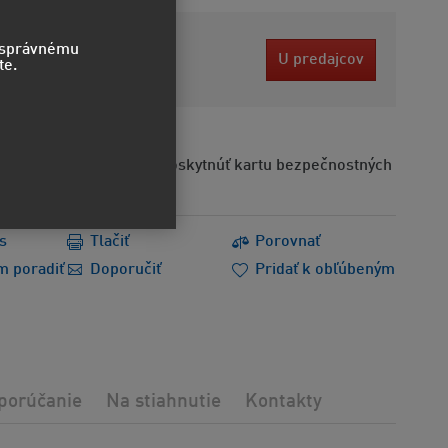
5 EUR
o správnému
U predajcov
te.
bez DPH
Na požiadanie možno poskytnúť kartu bezpečnostných
s
Tlačiť
Porovnať
m poradiť
Doporučiť
Pridať k obľúbeným
porúčanie
Na stiahnutie
Kontakty