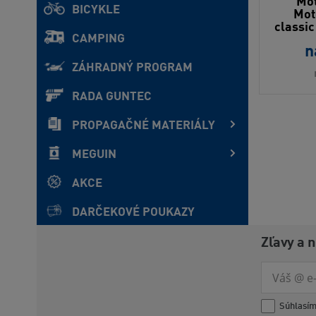
Mot
BICYKLE
Mot
classic
CAMPING
n
ZÁHRADNÝ PROGRAM
RADA GUNTEC
PROPAGAČNÉ MATERIÁLY
MEGUIN
AKCE
DARČEKOVÉ POUKAZY
Zľavy a 
Súhlasí