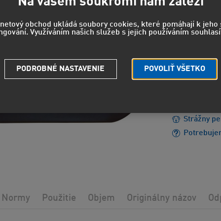
Na vašem soukromí nám záleží
55,4
rnetový obchod ukládá soubory cookies, které pomáhají k jeh
ngování. Využíváním našich služeb s jejich používáním souhlasí
45,83 EUR
PODROBNÉ NASTAVENIE
POVOLIŤ VŠETKO
EUH210 - 
údajov.
Strážny pe
Potrebuje
Normy
Použitie
Objem
Originálny názov
Od