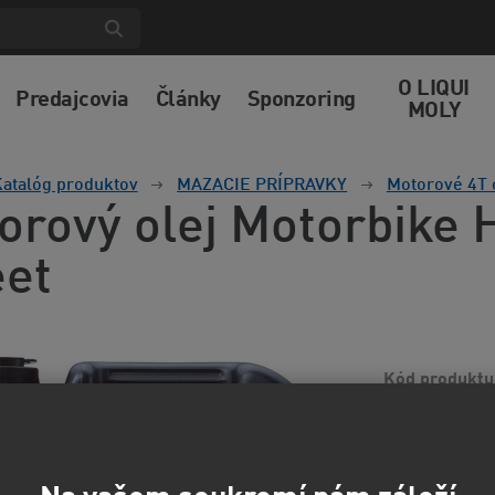
O LIQUI
Predajcovia
Články
Sponzoring
MOLY
atalóg produktov
MAZACIE PRÍPRAVKY
Motorové 4T 
orový olej Motorbike 
eet
Kód produktu
Jednorozsahový 
motocykloch. Š
Davidson. Vysok
koróz...
Viac in