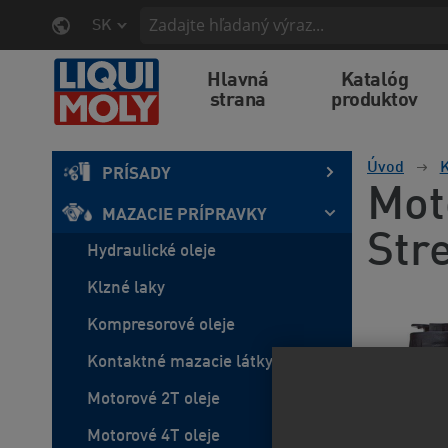
SK
Hlavná
Katalóg
strana
produktov
Úvod
K
PRÍSADY
Mot
MAZACIE PRÍPRAVKY
Str
Hydraulické oleje
Klzné laky
Kompresorové oleje
Kontaktné mazacie látky
Motorové 2T oleje
Motorové 4T oleje