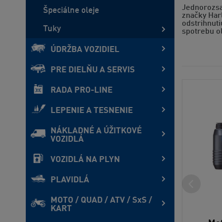
Jednorozsa
Špeciálne oleje
značky Harl
odstrihnuti
Tuky
spotrebu ol
ÚDRŽBA VOZIDIEL
PRE DIELŇU A SERVIS
RADA PRO-LINE
LEPENIE A TESNENIE
NÁKLADNÉ A ÚŽITKOVÉ
VOZIDLÁ
VOZIDLÁ NA PLYN
PLAVIDLÁ
MOTO / QUAD / ATV / SxS /
KART