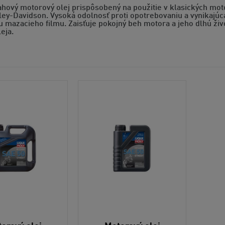
hový motorový olej prispôsobený na použitie v klasických mot
ey-Davidson. Vysoká odolnosť proti opotrebovaniu a vynikajúca
u mazacieho filmu. Zaisťuje pokojný beh motora a jeho dlhú živ
eja.