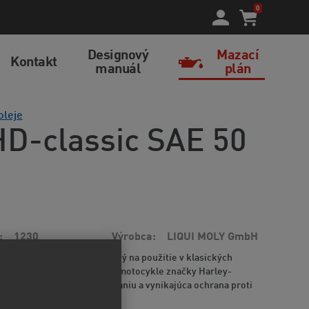
0
Designový
Mazací
Kontakt
manuál
plán
oleje
HD-classic SAE 50
1230
Výrobca
LIQUI MOLY GmbH
motorový olej prispôsobený na použitie v klasických
peciálne je odporúčaný pre motocykle značky Harley-
á odolnosť proti opotrebovaniu a vynikajúca ochrana proti
formácií