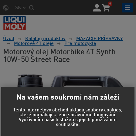
0
SK
Úvod
Katalóg produktov
MAZACIE PRÍPRAVKY
Motorové 4T oleje
Pre motocykle
Motorový olej Motorbike 4T Synth
10W-50 Street Race
Na vašem soukromí nám záleží
Tento internetový obchod ukládá soubory cookies,
které pomáhají k jeho správnému fungování.
Využíváním našich služeb s jejich používáním
souhlasíte.