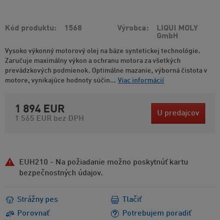
Kód produktu
1568
Výrobca
LIQUI MOLY
GmbH
Vysoko výkonný motorový olej na báze syntetickej technológie.
Zaručuje maximálny výkon a ochranu motora za všetkých
prevádzkových podmienok. Optimálne mazanie, výborná čistota v
motore, vynikajúce hodnoty súčin...
Viac informácií
1 894 EUR
U predajcov
1 565 EUR
bez DPH
EUH210 - Na požiadanie možno poskytnúť kartu
bezpečnostných údajov.
Strážny pes
Tlačiť
Porovnať
Potrebujem poradiť