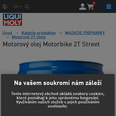
0
SK
Úvod
Katalóg produktov
MAZACIE PRÍPRAVKY
Motorové 2T oleje
Motorový olej Motorbike 2T Street
Na vašem soukromí nám záleží
Tento internetový obchod ukládá soubory cookies,
které pomáhají k jeho správnému fungování.
Využíváním našich služeb s jejich používáním
souhlasíte.