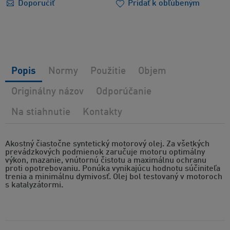
Doporučiť
Pridať k obľúbeným
Popis
Normy
Použitie
Objem
Originálny názov
Odporúčanie
Na stiahnutie
Kontakty
Akostný čiastočne syntetický motorový olej. Za všetkých
prevádzkových podmienok zaručuje motoru optimálny
výkon, mazanie, vnútornú čistotu a maximálnu ochranu
proti opotrebovaniu. Ponúka vynikajúcu hodnotu súčiniteľa
trenia a minimálnu dymivosť. Olej bol testovaný v motoroch
s katalyzátormi.