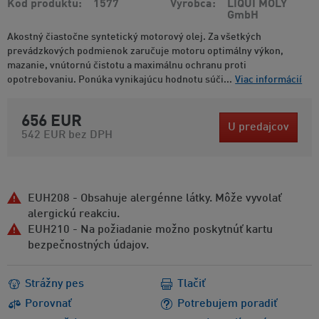
Kód produktu
1577
Výrobca
LIQUI MOLY
GmbH
Akostný čiastočne syntetický motorový olej. Za všetkých
prevádzkových podmienok zaručuje motoru optimálny výkon,
mazanie, vnútornú čistotu a maximálnu ochranu proti
opotrebovaniu. Ponúka vynikajúcu hodnotu súči...
Viac informácií
656 EUR
U predajcov
542 EUR
bez DPH
EUH208 - Obsahuje alergénne látky. Môže vyvolať
alergickú reakciu.
EUH210 - Na požiadanie možno poskytnúť kartu
bezpečnostných údajov.
Strážny pes
Tlačiť
Porovnať
Potrebujem poradiť