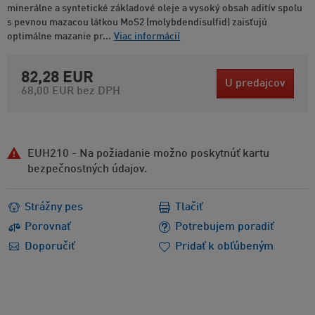
minerálne a syntetické základové oleje a vysoký obsah aditív spolu
s pevnou mazacou látkou MoS2 (molybdendisulfid) zaisťujú
optimálne mazanie pr...
Viac informácií
82,28 EUR
U predajcov
68,00 EUR
bez DPH
EUH210 - Na požiadanie možno poskytnúť kartu
bezpečnostných údajov.
Strážny pes
Tlačiť
Porovnať
Potrebujem poradiť
Doporučiť
Pridať k obľúbeným