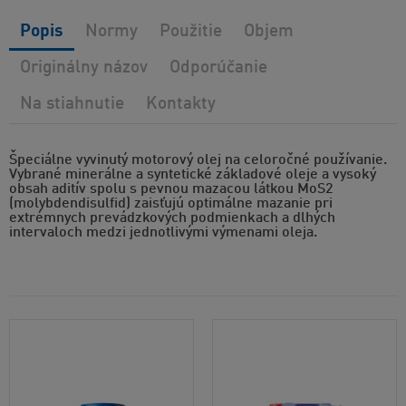
Popis
Normy
Použitie
Objem
Originálny názov
Odporúčanie
Na stiahnutie
Kontakty
Špeciálne vyvinutý motorový olej na celoročné používanie.
Vybrané minerálne a syntetické základové oleje a vysoký
obsah aditív spolu s pevnou mazacou látkou MoS2
(molybdendisulfid) zaisťujú optimálne mazanie pri
extrémnych prevádzkových podmienkach a dlhých
intervaloch medzi jednotlivými výmenami oleja.