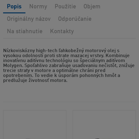
Popis
Normy
Použitie
Objem
Originálny názov
Odporúčanie
Na stiahnutie
Kontakty
Nízkoviskózny high-tech ľahkobežný motorový olej s
vysokou odolností proti strate mazacej vrstvy. Kombinuje
inovatívnu aditívnu technológiu so špeciálnym aditívom
Molygen. Spoľahlivo zabraňuje usaďovaniu nečistôt, znižuje
trecie straty v motore a optimálne chráni pred
opotrebením. To vedie k úsporám pohonných hmôt a
predlužuje životnosť motora.