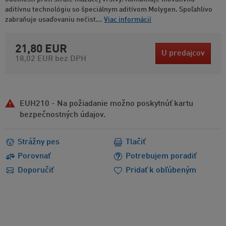
aditívnu technológiu so špeciálnym aditívom Molygen. Spoľahlivo
zabraňuje usaďovaniu nečist...
Viac informácií
21,80 EUR
U predajcov
18,02 EUR
bez DPH
EUH210 - Na požiadanie možno poskytnúť kartu
bezpečnostných údajov.
Strážny pes
Tlačiť
Porovnať
Potrebujem poradiť
Doporučiť
Pridať k obľúbeným