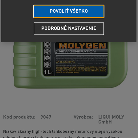
POVOLIŤ VŠETKO
PODROBNÉ NASTAVENIE
Kód produktu
9047
Výrobca
LIQUI MOLY
GmbH
Nízkoviskózny high-tech ľahkobežný motorový olej s vysokou
odolností proti strate mazacej vrstvy. Kombinuje inovatívnu