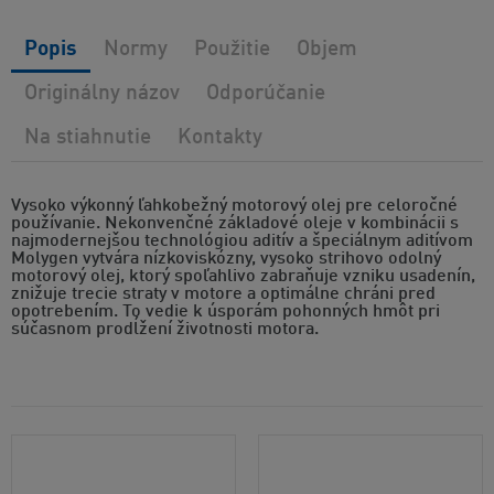
Popis
Normy
Použitie
Objem
Originálny názov
Odporúčanie
Na stiahnutie
Kontakty
Vysoko výkonný ľahkobežný motorový olej pre celoročné
používanie. Nekonvenčné základové oleje v kombinácii s
najmodernejšou technológiou aditív a špeciálnym aditívom
Molygen vytvára nízkoviskózny, vysoko strihovo odolný
motorový olej, ktorý spoľahlivo zabraňuje vzniku usadenín,
znižuje trecie straty v motore a optimálne chráni pred
opotrebením. To vedie k úsporám pohonných hmôt pri
súčasnom prodĺžení životnosti motora.