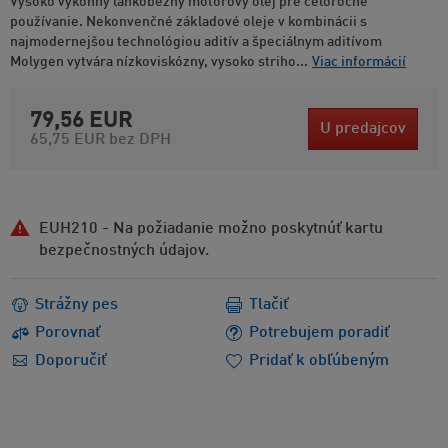
Vysoko výkonný ľahkobežný motorový olej pre celoročné
používanie. Nekonvenčné základové oleje v kombinácii s
najmodernejšou technológiou aditív a špeciálnym aditívom
Molygen vytvára nízkoviskózny, vysoko striho...
Viac informácií
79,56 EUR
U predajcov
65,75 EUR
bez DPH
EUH210 - Na požiadanie možno poskytnúť kartu
bezpečnostných údajov.
Strážny pes
Tlačiť
Porovnať
Potrebujem poradiť
Doporučiť
Pridať k obľúbeným