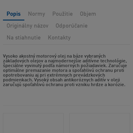
Popis
Normy
Použitie
Objem
Originálny názov
Odporúčanie
Na stiahnutie
Kontakty
Vysoko akostný motorový olej na báze vybraných
základových olejov a najmodernejšie aditívne technológie,
špeciálne vyvinutý podľa námorných požiadaviek. Zaručuje
optimálne premazanie motora a spoľahlivú ochranu proti
opotrebovaniu aj pri extrémnych prevádzkových
podmienkach. Vysoký obsah antikoróznych aditív v oleji
zaručujú spoľahlivú ochranu proti vzniku hrdze a korózie.