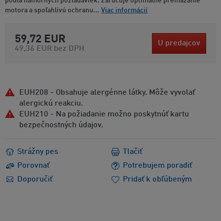
podľa námorných požiadaviek. Zaručuje optimálne premazanie
motora a spoľahlivú ochranu...
Viac informácií
59,72 EUR
U predajcov
49,36 EUR
bez DPH
EUH208 - Obsahuje alergénne látky. Môže vyvolať
alergickú reakciu.
EUH210 - Na požiadanie možno poskytnúť kartu
bezpečnostných údajov.
Strážny pes
Tlačiť
Porovnať
Potrebujem poradiť
Doporučiť
Pridať k obľúbeným