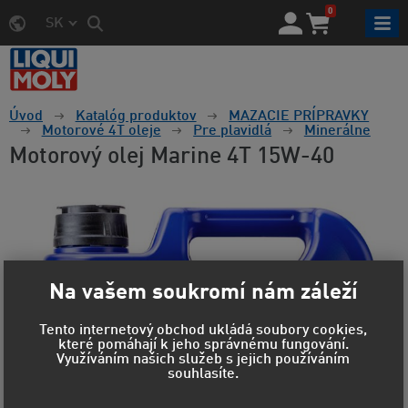
0
SK
Úvod
Katalóg produktov
MAZACIE PRÍPRAVKY
Motorové 4T oleje
Pre plavidlá
Minerálne
Motorový olej Marine 4T 15W-40
Na vašem soukromí nám záleží
Tento internetový obchod ukládá soubory cookies,
které pomáhají k jeho správnému fungování.
Využíváním našich služeb s jejich používáním
souhlasíte.