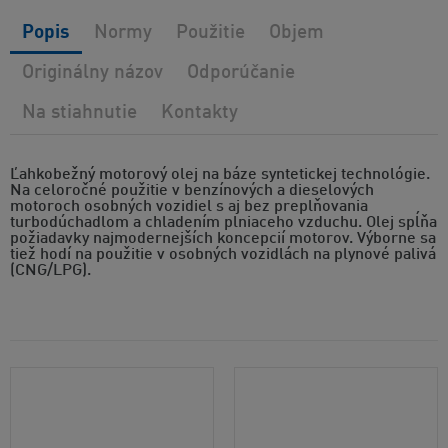
Popis
Normy
Použitie
Objem
Originálny názov
Odporúčanie
Na stiahnutie
Kontakty
Ľahkobežný motorový olej na báze syntetickej technológie.
Na celoročné použitie v benzínových a dieselových
motoroch osobných vozidiel s aj bez preplňovania
turbodúchadlom a chladením plniaceho vzduchu. Olej spĺňa
požiadavky najmodernejších koncepcií motorov. Výborne sa
tiež hodí na použitie v osobných vozidlách na plynové palivá
(CNG/LPG).