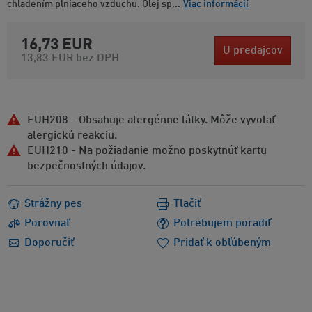
chladením plniaceho vzduchu. Olej sp...
Viac informácií
16,73 EUR
U predajcov
13,83 EUR
bez DPH
EUH208 - Obsahuje alergénne látky. Môže vyvolať
alergickú reakciu.
EUH210 - Na požiadanie možno poskytnúť kartu
bezpečnostných údajov.
Strážny pes
Tlačiť
Porovnať
Potrebujem poradiť
Doporučiť
Pridať k obľúbeným