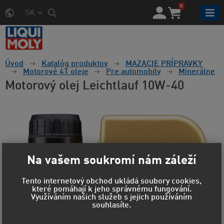
0
SK
Úvod
Katalóg produktov
MAZACIE PRÍPRAVKY
Motorové 4T oleje
Pre automobily
Minerálne
Motorový olej Leichtlauf 10W-40
Na vašem soukromí nám záleží
Tento internetový obchod ukládá soubory cookies,
které pomáhají k jeho správnému fungování.
Využíváním našich služeb s jejich používáním
souhlasíte.