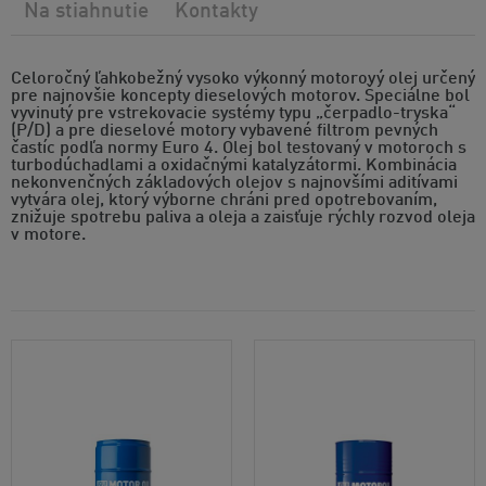
Na stiahnutie
Kontakty
Celoročný ľahkobežný vysoko výkonný motorový olej určený
pre najnovšie koncepty dieselových motorov. Špeciálne bol
vyvinutý pre vstrekovacie systémy typu „čerpadlo-tryska“
(P/D) a pre dieselové motory vybavené filtrom pevných
častíc podľa normy Euro 4. Olej bol testovaný v motoroch s
turbodúchadlami a oxidačnými katalyzátormi. Kombinácia
nekonvenčných základových olejov s najnovšími aditívami
vytvára olej, ktorý výborne chráni pred opotrebovaním,
znižuje spotrebu paliva a oleja a zaisťuje rýchly rozvod oleja
v motore.