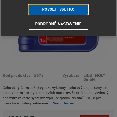
POVOLIŤ VŠETKO
PODROBNÉ NASTAVENIE
Kód produktu
2679
Výrobca
LIQUI MOLY
GmbH
Celoročný ľahkobežný vysoko výkonný motorový olej určený pre
najnovšie koncepty dieselových motorov. Špeciálne bol vyvinutý
pre vstrekovacie systémy typu „čerpadlo-tryska“ (P/D) a pre
dieselové motory vybavené ...
Viac informácií