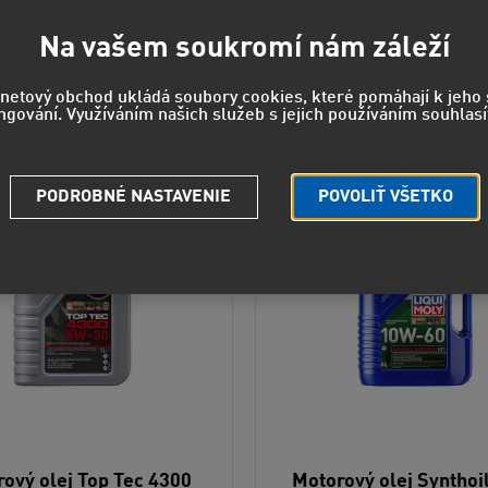
Na vašem soukromí nám záleží
lené radenie
Od najlacnejšieho
Od najdrahšieh
rnetový obchod ukládá soubory cookies, které pomáhají k jeh
ngování. Využíváním našich služeb s jejich používáním souhlasí
PODROBNÉ NASTAVENIE
POVOLIŤ VŠETKO
ový olej Top Tec 4300
Motorový olej Synthoi