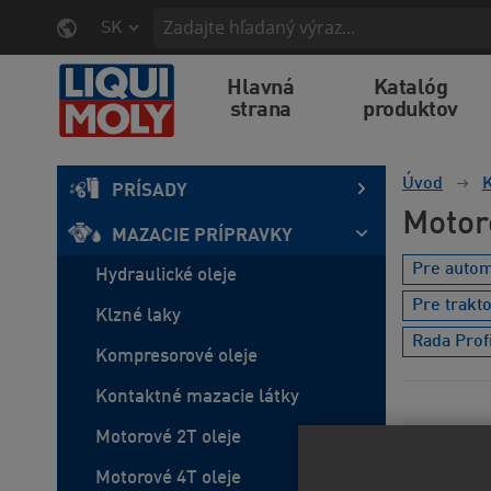
SK
Hlavná
Katalóg
strana
produktov
Úvod
K
PRÍSADY
Motor
MAZACIE PRÍPRAVKY
Pre autom
Hydraulické oleje
Pre trakt
Klzné laky
Rada Prof
Kompresorové oleje
Kontaktné mazacie látky
Motorové 2T oleje
Cena a
Motorové 4T oleje