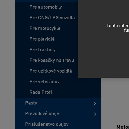
Pre automobily
Predvo
Pre CNG/LPG vozidlá
Tento inte
Pre motocykle
fu
Pre plavidlá
Pre traktory
Pre kosačky na trávu
Pre užitkové vozidlá
Pre veteránov
Rada Profi
Pasty
Prevodové oleje
Príslušenstvo olejov
Motor