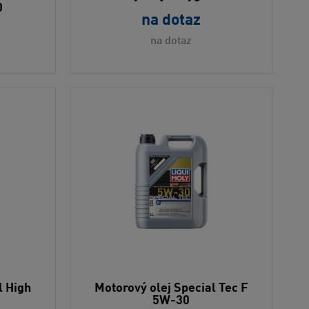
0
na dotaz
na dotaz
l High
Motorový olej Special Tec F
5W-30