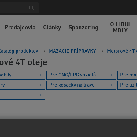
O LIQUI
Predajcovia
Články
Sponzoring
MOLY
atalóg produktov
MAZACIE PRÍPRAVKY
Motorové 4T 
ové 4T oleje
obily
Pre CNG/LPG vozidlá
Pre mo
ory
Pre kosačky na trávu
Pre uži
i
 štítky
Materiál obalu
Objem
Vis