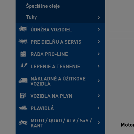
Špeciálne oleje
Tuky
ÚDRŽBA VOZIDIEL
PRE DIELŇU A SERVIS
RADA PRO-LINE
LEPENIE A TESNENIE
NÁKLADNÉ A ÚŽITKOVÉ
VOZIDLÁ
VOZIDLÁ NA PLYN
PLAVIDLÁ
MOTO / QUAD / ATV / SxS /
Motor
KART