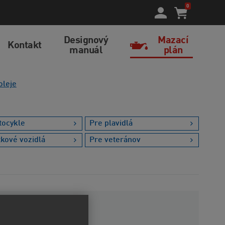
0
Designový
Mazací
Kontakt
manuál
plán
oleje
tocykle
Pre plavidlá
tkové vozidlá
Pre veteránov
kozita