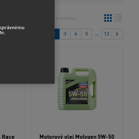
o
Najnovšie
338
produktov
o správnému
te.
1
2
3
4
5
12
l Race
Motorový olej Molygen 5W-50