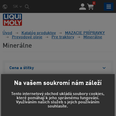
0
SK
Úvod
Katalóg produktov
MAZACIE PRÍPRAVKY
Prevodové oleje
Pre traktory
Minerálne
Minerálne
Cena a štítky
Materiál obalu
Na vašem soukromí nám záleží
Objem
Tento internetový obchod ukládá soubory cookies,
které pomáhají k jeho správnému fungování.
Viskozita
Využíváním našich služeb s jejich používáním
souhlasíte.
Zobraziť vybrané