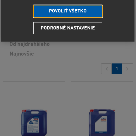
POVOLIŤ VŠETKO
Predvolené radenie
PODROBNÉ NASTAVENIE
Od najlacnejšieho
4
produkty
Od najdrahšieho
Najnovšie
1