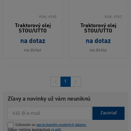
Kód:
6960
Kód:
6962
Traktorový olej
Traktorový olej
STOU/UTTO
STOU/UTTO
na dotaz
na dotaz
na dotaz
na dotaz
1
Zľavy a novinky už vám neuniknú
Zasielať
Súhlasím so
spracúvaním osobných údajov.
Odber môžete kedykoľvek
zrušiť
.