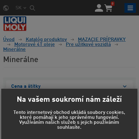
0
SK
Úvod
Katalóg produktov
MAZACIE PRÍPRAVKY
Motorové 4T oleje
Pre užitkové vozidlá
Minerálne
Minerálne
Cena a štítky
Na vašem soukromí nám záleží
Materiál obalu
Tento internetový obchod ukládá soubory cookies,
Objem
které pomáhají k jeho správnému fungování.
Využíváním našich služeb s jejich používáním
Viskozita
souhlasíte.