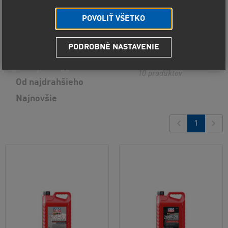
Zobraziť vybrané
POVOLIŤ VŠETKO
PODROBNÉ NASTAVENIE
Predvolené radenie
Od najlacnejšieho
10
produktov
Od najdrahšieho
Najnovšie
1