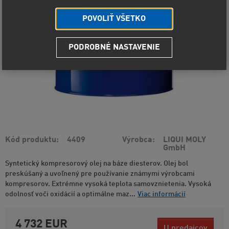
POVOLIŤ VŠETKO
PODROBNÉ NASTAVENIE
Kód produktu
4409
Výrobca
LIQUI MOLY
GmbH
Syntetický kompresorový olej na báze diesterov. Olej bol
preskúšaný a uvoľnený pre používanie známymi výrobcami
kompresorov. Extrémne vysoká teplota samovznietenia. Vysoká
odolnosť voči oxidácií a optimálne maz...
Viac informácií
4 732 EUR
U predajcov