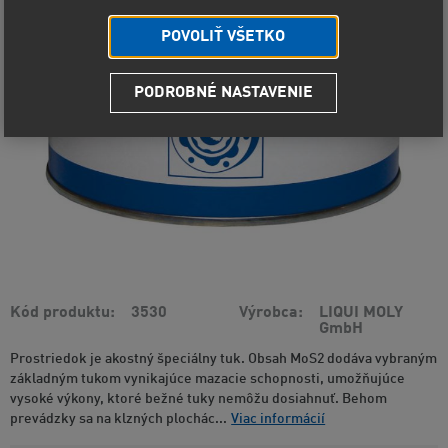
POVOLIŤ VŠETKO
PODROBNÉ NASTAVENIE
Kód produktu
3530
Výrobca
LIQUI MOLY
GmbH
Prostriedok je akostný špeciálny tuk. Obsah MoS2 dodáva vybraným
základným tukom vynikajúce mazacie schopnosti, umožňujúce
vysoké výkony, ktoré bežné tuky nemôžu dosiahnuť. Behom
prevádzky sa na klzných plochác...
Viac informácií