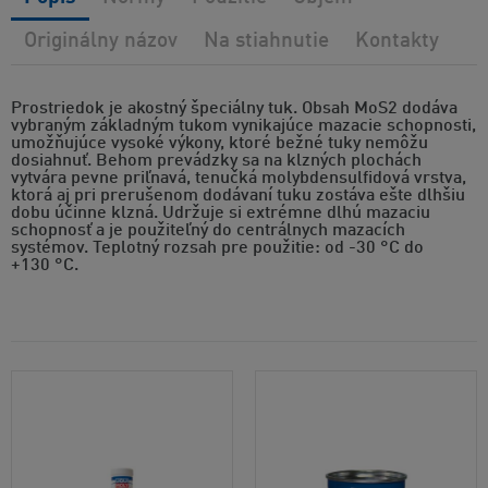
Originálny názov
Na stiahnutie
Kontakty
Prostriedok je akostný špeciálny tuk. Obsah MoS2 dodáva
vybraným základným tukom vynikajúce mazacie schopnosti,
umožňujúce vysoké výkony, ktoré bežné tuky nemôžu
dosiahnuť. Behom prevádzky sa na klzných plochách
vytvára pevne priľnavá, tenučká molybdensulfidová vrstva,
ktorá aj pri prerušenom dodávaní tuku zostáva ešte dlhšiu
dobu účinne klzná. Udržuje si extrémne dlhú mazaciu
schopnosť a je použiteľný do centrálnych mazacích
systémov. Teplotný rozsah pre použitie: od -30 °C do
+130 °C.