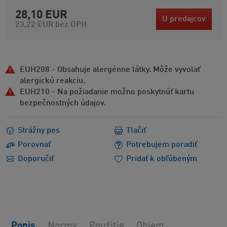
28,10 EUR
U predajcov
23,22 EUR
bez DPH
EUH208 - Obsahuje alergénne látky. Môže vyvolať
alergickú reakciu.
EUH210 - Na požiadanie možno poskytnúť kartu
bezpečnostných údajov.
Strážny pes
Tlačiť
Porovnať
Potrebujem poradiť
Doporučiť
Pridať k obľúbeným
Popis
Normy
Použitie
Objem