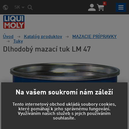
0
SK
Úvod
Katalóg produktov
MAZACIE PRÍPRAVKY
Tuky
Dlhodobý mazací tuk LM 47
Na vašem soukromí nám záleží
Tento internetový obchod ukládá soubory cookies,
které pomáhají k jeho správnému fungování.
Využíváním našich služeb s jejich používáním
souhlasíte.