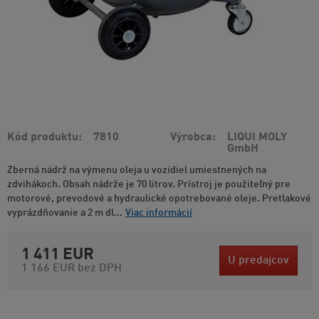
Kód produktu
7810
Výrobca
LIQUI MOLY
GmbH
Zberná nádrž na výmenu oleja u vozidiel umiestnených na
zdvihákoch. Obsah nádrže je 70 litrov. Prístroj je použiteľný pre
motorové, prevodové a hydraulické opotrebované oleje. Pretlakové
vyprázdňovanie a 2 m dl...
Viac informácií
1 411 EUR
U predajcov
1 166 EUR
bez DPH