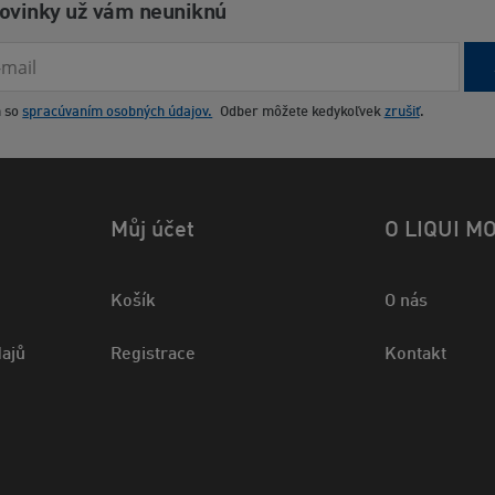
novinky už vám neuniknú
m so
spracúvaním osobných údajov.
Odber môžete kedykoľvek
zrušiť
.
Můj účet
O LIQUI M
Košík
O nás
ajů
Registrace
Kontakt