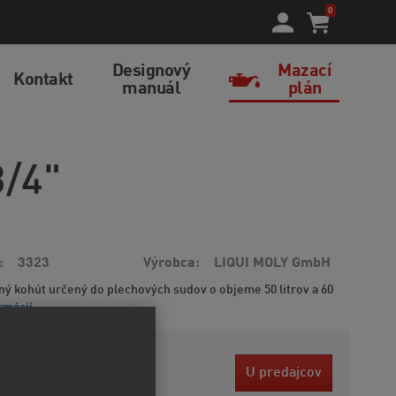
0
Designový
Mazací
Kontakt
manuál
plán
3/4"
3323
Výrobca
LIQUI MOLY GmbH
ný kohút určený do plechových sudov o objeme 50 litrov a 60
rmácií
 EUR
U predajcov
ez DPH