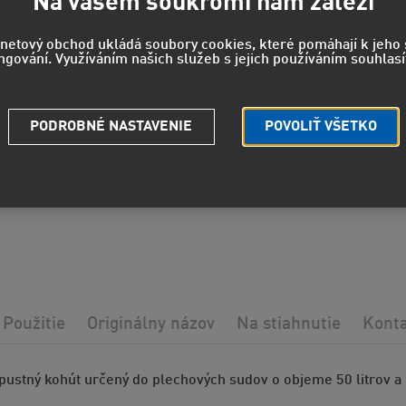
Na vašem soukromí nám záleží
rnetový obchod ukládá soubory cookies, které pomáhají k jeh
ngování. Využíváním našich služeb s jejich používáním souhlasí
Strážny pe
Potrebuje
PODROBNÉ NASTAVENIE
POVOLIŤ VŠETKO
Použitie
Originálny názov
Na stiahnutie
Kont
pustný kohút určený do plechových sudov o objeme 50 litrov a 6