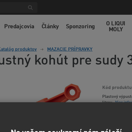
O LIQUI
Predajcovia
Články
Sponzoring
MOLY
atalóg produktov
MAZACIE PRÍPRAVKY
ustný kohút pre sudy 
Kód produktu
Plastový výpust
litrov.
Viac info
7,05
5,83 EUR
b