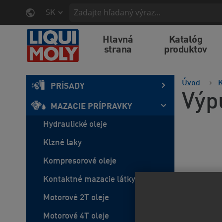
SK
Hlavná
Katalóg
strana
produktov
Úvod
K
PRÍSADY
Výp
MAZACIE PRÍPRAVKY
Hydraulické oleje
Klzné laky
Kompresorové oleje
Kontaktné mazacie látky
Motorové 2T oleje
Motorové 4T oleje