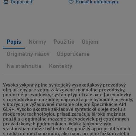
Doporučiť
Pridať k obľúbeným
Popis
Normy
Použitie
Objem
Originálny názov
Odporúčanie
Na stiahnutie
Kontakty
Vysoko výkonný plne syntetický vysokotlakový prevodový
olej určený pre veľmi zaťažované manuálne prevodovky,
pomocné prevodovky, systémy typu Transaxle (prevodovky
s rozvodovkami na zadnej náprave) a pre hypoidné prevody,
v ktorých je vyžadované mazanie olejom špecifikácie API
GL4+. Vysoko akostné základové syntetické oleje spolu s
modernou technológiou prísad zaručujú široké možnosti
použitia a optimálne mazanie prevodoviek pri extrémnych
prevádzkových podmienkach. Vďaka ľahkobežným
vlastnostiam môže byť tento olej použitý aj pri problémoch
s radiacim mechanizmom, ako napr. pri jeho ťažkom alebo