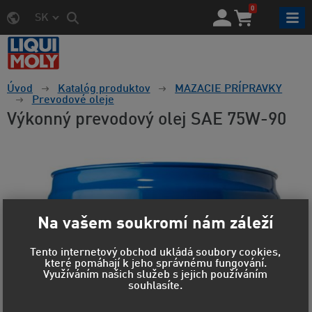
0
SK
Úvod
Katalóg produktov
MAZACIE PRÍPRAVKY
Prevodové oleje
Výkonný prevodový olej SAE 75W-90
Na vašem soukromí nám záleží
Tento internetový obchod ukládá soubory cookies,
které pomáhají k jeho správnému fungování.
Využíváním našich služeb s jejich používáním
souhlasíte.