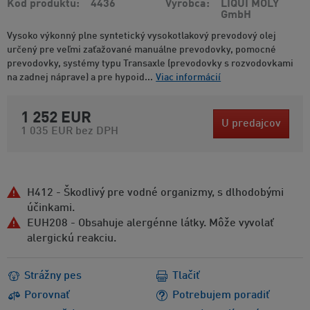
Kód produktu
4436
Výrobca
LIQUI MOLY
GmbH
Vysoko výkonný plne syntetický vysokotlakový prevodový olej
určený pre veľmi zaťažované manuálne prevodovky, pomocné
prevodovky, systémy typu Transaxle (prevodovky s rozvodovkami
na zadnej náprave) a pre hypoid...
Viac informácií
1 252 EUR
U predajcov
1 035 EUR
bez DPH
H412 - Škodlivý pre vodné organizmy, s dlhodobými
účinkami.
EUH208 - Obsahuje alergénne látky. Môže vyvolať
alergickú reakciu.
Strážny pes
Tlačiť
Porovnať
Potrebujem poradiť