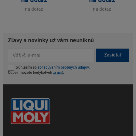
na dotaz
na dotaz
na dotaz
na dotaz
Zľavy a novinky už vám neuniknú
Zasielať
Súhlasím so
spracúvaním osobných údajov.
Odber môžete kedykoľvek
zrušiť
.