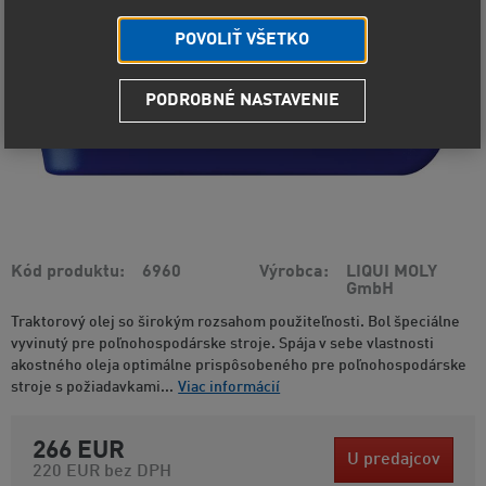
POVOLIŤ VŠETKO
PODROBNÉ NASTAVENIE
Kód produktu
6960
Výrobca
LIQUI MOLY
GmbH
Traktorový olej so širokým rozsahom použiteľnosti. Bol špeciálne
vyvinutý pre poľnohospodárske stroje. Spája v sebe vlastnosti
akostného oleja optimálne prispôsobeného pre poľnohospodárske
stroje s požiadavkami...
Viac informácií
266 EUR
U predajcov
220 EUR
bez DPH