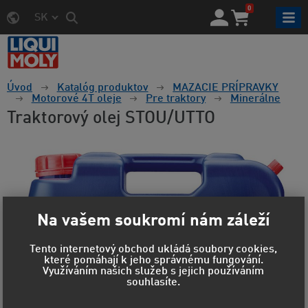
0
SK
Úvod
Katalóg produktov
MAZACIE PRÍPRAVKY
Motorové 4T oleje
Pre traktory
Minerálne
Traktorový olej STOU/UTTO
Na vašem soukromí nám záleží
Tento internetový obchod ukládá soubory cookies,
které pomáhají k jeho správnému fungování.
Využíváním našich služeb s jejich používáním
souhlasíte.