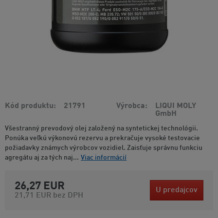
Kód produktu
21791
Výrobca
LIQUI MOLY
GmbH
Všestranný prevodový olej založený na syntetickej technológii.
Ponúka veľkú výkonovú rezervu a prekračuje vysoké testovacie
požiadavky známych výrobcov vozidiel. Zaisťuje správnu funkciu
agregátu aj za tých naj...
Viac informácií
26,27 EUR
U predajcov
21,71 EUR
bez DPH