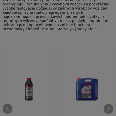
Všestranný prevodový olej založený na syntetickej
technológii. Ponúka veľkú výkonovú rezervu a prekračuje
vysoké testovacie požiadavky známych výrobcov vozidiel.
Zaisťuje správnu funkciu agregátu aj za tých
najextrémnejších prevádzkových podmienok a veľkých
teplotných výkyvov. Spoľahlivo maže, poskytuje optimálnu
ochranu proti opotrebovaniu a znižuje hlučnosť
prevodovky. Umožňuje dlhé intervaly výmeny oleja.