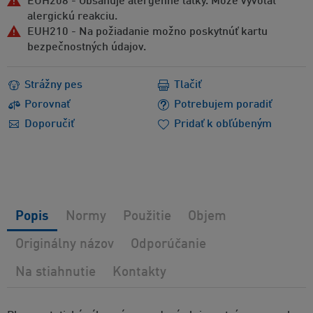
EUH208 - Obsahuje alergénne látky. Môže vyvolať
alergickú reakciu.
EUH210 - Na požiadanie možno poskytnúť kartu
bezpečnostných údajov.
Strážny pes
Tlačiť
Porovnať
Potrebujem poradiť
Doporučiť
Pridať k obľúbeným
Popis
Normy
Použitie
Objem
Originálny názov
Odporúčanie
Na stiahnutie
Kontakty