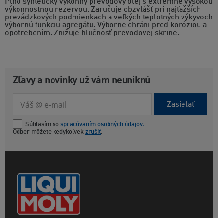
Plno syntetický výkonný prevodový olej s extrémne vysokou
výkonnostnou rezervou. Zaručuje obzvlášť pri najťažších
prevádzkových podmienkach a veľkých teplotných výkyvoch
výbornú funkciu agregátu. Výborne chráni pred koróziou a
opotrebením. Znižuje hlučnosť prevodovej skrine.
Zľavy a novinky už vám neuniknú
Zasielať
Súhlasím so
spracúvaním osobných údajov.
Odber môžete kedykoľvek
zrušiť
.