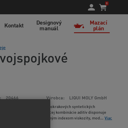
0
Designový
Mazací
Kontakt
manuál
plán
eje
dvojspojkové
20466
Výrobca
LIQUI MOLY GmbH
prevodový olej na báze hydrokrakových syntetických
jov. Vďaka použitiu vynikajúcej kombinácie aditív disponuje
strihovou stabilitou, zlepšeným indexom viskozity, mod...
Viac