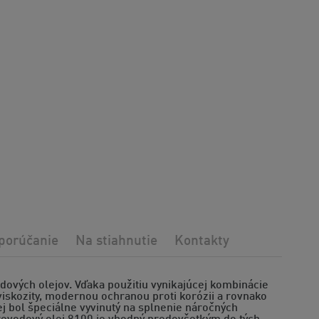
porúčanie
Na stiahnutie
Kontakty
dových olejov. Vďaka použitiu vynikajúcej kombinácie
viskozity, modernou ochranou proti korózii a rovnako
j bol špeciálne vyvinutý na splnenie náročných