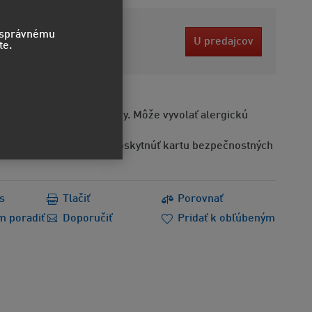
1 EUR
o správnému
U predajcov
te.
bez DPH
Obsahuje alergénne látky. Môže vyvolať alergickú
Na požiadanie možno poskytnúť kartu bezpečnostných
s
Tlačiť
Porovnať
m poradiť
Doporučiť
Pridať k obľúbeným