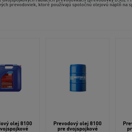
k dvojspojkových radiacich prevodovkách (prevodovky DSG). P
vých prevodoviek, ktoré používajú spoločnú olejovú náplň na s
ový olej 8100
Prevodový olej 8100
Pre
dvojspojkové
pre dvojspojkové
pr