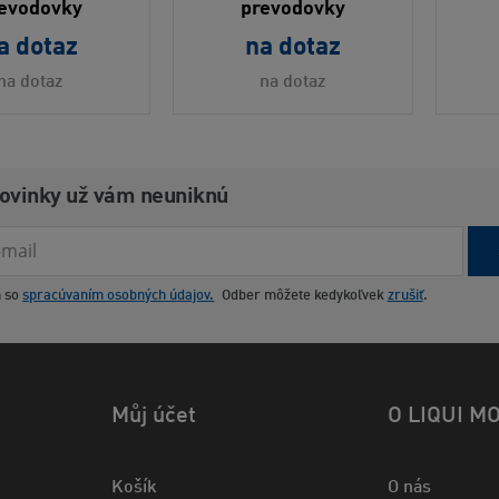
evodovky
prevodovky
a dotaz
na dotaz
na dotaz
na dotaz
novinky už vám neuniknú
m so
spracúvaním osobných údajov.
Odber môžete kedykoľvek
zrušiť
.
Můj účet
O LIQUI M
Košík
O nás