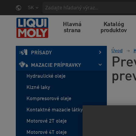
SK
Hlavná
Katalóg
strana
produktov
Úvod
K
PRÍSADY
Pre
MAZACIE PRÍPRAVKY
pre
Hydraulické oleje
Klzné laky
Kompresorové oleje
Kontaktné mazacie látky
Motorové 2T oleje
Motorové 4T oleje