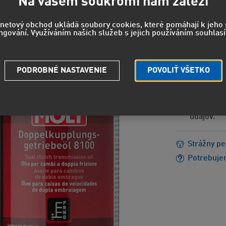
Na vašem soukromí nám záleží
20,1
rnetový obchod ukládá soubory cookies, které pomáhají k jeh
ngování. Využíváním našich služeb s jejich používáním souhlasí
16,62 EUR
PODROBNÉ NASTAVENIE
POVOLIŤ VŠETKO
EUH208 - 
reakciu.
EUH210 - 
údajov.
Strážny pe
Potrebuje