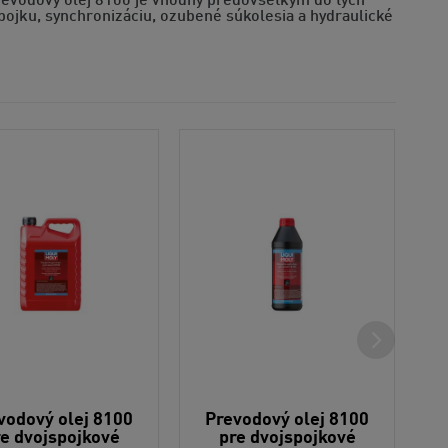
revodový olej 8100 je vhodný predovšetkým do tých
pojku, synchronizáciu, ozubené súkolesia a hydraulické
vodový olej 8100
Prevodový olej 8100
e dvojspojkové
pre dvojspojkové