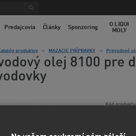
O LIQUI
Predajcovia
Články
Sponzoring
MOLY
atalóg produktov
MAZACIE PRÍPRAVKY
Prevodové ol
vodový olej 8100 pre 
vodovky
Kód produktu
Vysoko akostný 
základových ole
olej extrémnou 
informácií