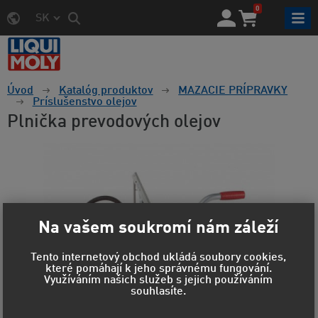
0
SK
Úvod
Katalóg produktov
MAZACIE PRÍPRAVKY
Príslušenstvo olejov
Plnička prevodových olejov
Na vašem soukromí nám záleží
Tento internetový obchod ukládá soubory cookies,
které pomáhají k jeho správnému fungování.
Využíváním našich služeb s jejich používáním
souhlasíte.