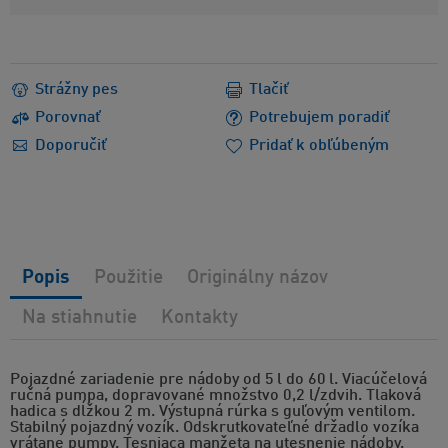
Strážny pes
Tlačiť
Porovnať
Potrebujem poradiť
Doporučiť
Pridať k obľúbeným
Popis
Použitie
Originálny názov
Na stiahnutie
Kontakty
Pojazdné zariadenie pre nádoby od 5 l do 60 l. Viacúčelová
ručná pumpa, dopravované množstvo 0,2 l/zdvih. Tlaková
hadica s dĺžkou 2 m. Výstupná rúrka s guľovým ventilom.
Stabilný pojazdný vozík. Odskrutkovateľné držadlo vozíka
vrátane pumpy. Tesniaca manžeta na utesnenie nádoby.