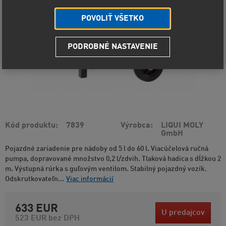
POVOLIŤ VŠETKO
PODROBNÉ NASTAVENIE
Kód produktu
7839
Výrobca
LIQUI MOLY
GmbH
Pojazdné zariadenie pre nádoby od 5 l do 60 l. Viacúčelová ručná
pumpa, dopravované množstvo 0,2 l/zdvih. Tlaková hadica s dĺžkou 2
m. Výstupná rúrka s guľovým ventilom. Stabilný pojazdný vozík.
Odskrutkovateľn...
Viac informácií
633 EUR
U predajcov
523 EUR
bez DPH