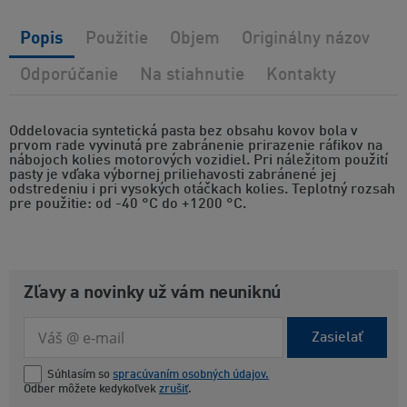
Popis
Použitie
Objem
Originálny názov
Odporúčanie
Na stiahnutie
Kontakty
Oddelovacia syntetická pasta bez obsahu kovov bola v
prvom rade vyvinutá pre zabránenie prirazenie ráfikov na
nábojoch kolies motorových vozidiel. Pri náležitom použití
pasty je vďaka výbornej priliehavosti zabránené jej
odstredeniu i pri vysokých otáčkach kolies. Teplotný rozsah
pre použitie: od -40 °C do +1200 °C.
Zľavy a novinky už vám neuniknú
Zasielať
Súhlasím so
spracúvaním osobných údajov.
Odber môžete kedykoľvek
zrušiť
.