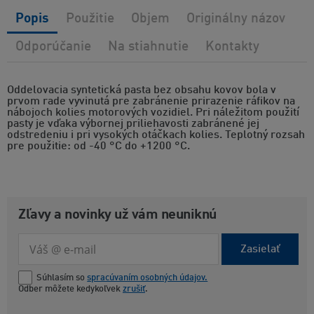
Popis
Použitie
Objem
Originálny názov
Odporúčanie
Na stiahnutie
Kontakty
Oddelovacia syntetická pasta bez obsahu kovov bola v
prvom rade vyvinutá pre zabránenie prirazenie ráfikov na
nábojoch kolies motorových vozidiel. Pri náležitom použití
pasty je vďaka výbornej priliehavosti zabránené jej
odstredeniu i pri vysokých otáčkach kolies. Teplotný rozsah
pre použitie: od -40 °C do +1200 °C.
Zľavy a novinky už vám neuniknú
Zasielať
Súhlasím so
spracúvaním osobných údajov.
Odber môžete kedykoľvek
zrušiť
.