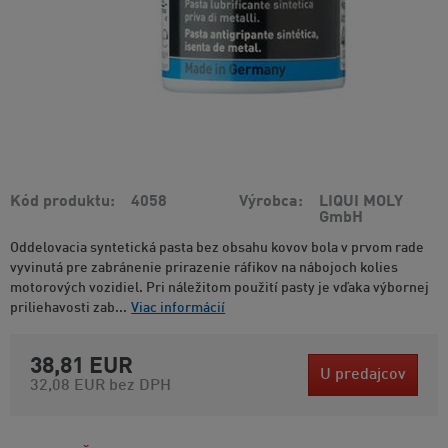
Kód produktu
4058
Výrobca
LIQUI MOLY
GmbH
Oddelovacia syntetická pasta bez obsahu kovov bola v prvom rade
vyvinutá pre zabránenie prirazenie ráfikov na nábojoch kolies
motorových vozidiel. Pri náležitom použití pasty je vďaka výbornej
priliehavosti zab...
Viac informácií
38,81 EUR
U predajcov
32,08 EUR
bez DPH