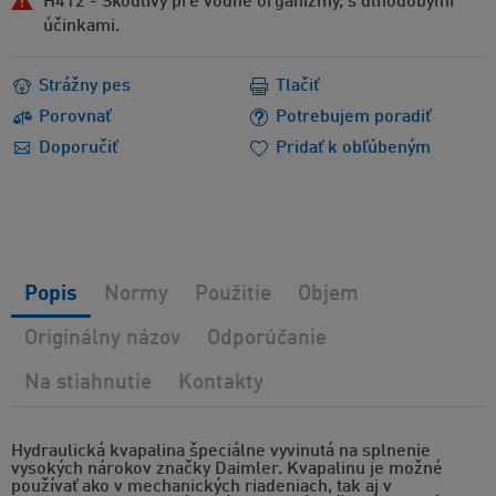
H412 - Škodlivý pre vodné organizmy, s dlhodobými
účinkami.
Strážny pes
Tlačiť
Porovnať
Potrebujem poradiť
Doporučiť
Pridať k obľúbeným
Popis
Normy
Použitie
Objem
Originálny názov
Odporúčanie
Na stiahnutie
Kontakty
Hydraulická kvapalina špeciálne vyvinutá na splnenie
vysokých nárokov značky Daimler. Kvapalinu je možné
používať ako v mechanických riadeniach, tak aj v