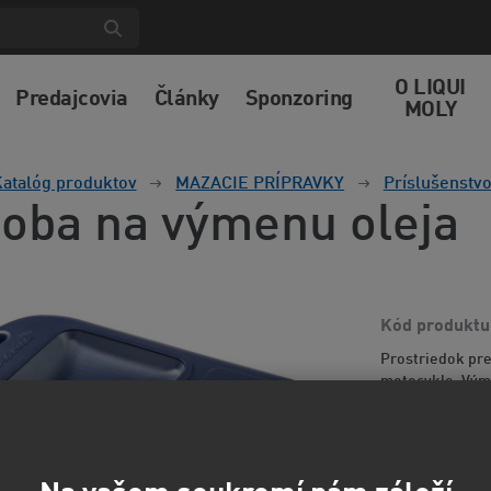
O LIQUI
Predajcovia
Články
Sponzoring
MOLY
atalóg produktov
MAZACIE PRÍPRAVKY
Príslušenstvo
oba na výmenu oleja
Kód produktu
Prostriedok pre
motocykle. Výme
rýchla a šetrná
zberno...
Viac i