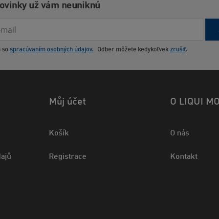
novinky už vám neuniknú
m so
spracúvaním osobných údajov.
Odber môžete kedykoľvek
zrušiť
.
Můj účet
O LIQUI M
Košík
O nás
ajů
Registrace
Kontakt