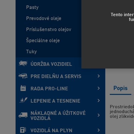
Pasty
Tento inte
Prevodové oleje
fu
Príslušenstvo olejov
Špeciálne oleje
Tuky
ÚDRŽBA VOZIDIEL
PRE DIELŇU A SERVIS
Popis
RADA PRO-LINE
LEPENIE A TESNENIE
Prostriedo
jednoduchá,
NÁKLADNÉ A ÚŽITKOVÉ
olej zlikvi
VOZIDLÁ
VOZIDLÁ NA PLYN