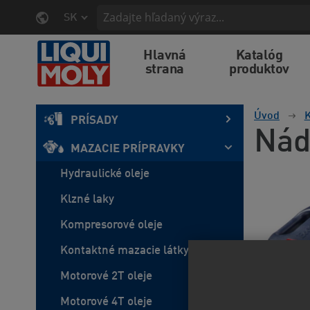
SK
Hlavná
Katalóg
strana
produktov
Úvod
K
PRÍSADY
Nád
MAZACIE PRÍPRAVKY
Hydraulické oleje
Klzné laky
Kompresorové oleje
Kontaktné mazacie látky
Motorové 2T oleje
Motorové 4T oleje