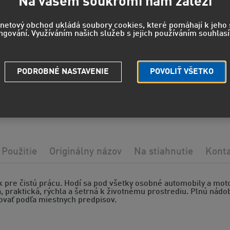
26,9
Na vašem soukromí nám záleží
22,25 EUR
rnetový obchod ukládá soubory cookies, které pomáhají k jeh
ngování. Využíváním našich služeb s jejich používáním souhlasí
Strážny pe
PODROBNÉ NASTAVENIE
POVOLIŤ VŠETKO
Potrebuje
Použitie
Originálny názov
Na stiahnutie
Kont
k pre čistú prácu. Hodí sa pod všetky osobné automobily a mo
 praktická, rýchla a šetrná k životnému prostrediu. Plnú nád
dovať podľa miestnych predpisov.