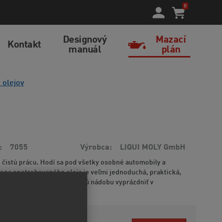
0
Designový
Mazací
Kontakt
manuál
plán
 olejov
7055
Výrobca
LIQUI MOLY GmbH
 čistú prácu. Hodí sa pod všetky osobné automobily a
na opotrebovaného oleja je veľmi jednoduchá, praktická,
 k životnému prostrediu. Plnú nádobu vyprázdniť v
nformácií