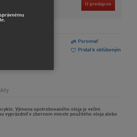
2 EUR
U predajcov
bez DPH
o správnému
te.
s
Tlačiť
Porovnať
m poradiť
Doporučiť
Pridať k obľúbeným
akty
tocykle. Výmena opotrebovaného oleja je veľmi
obu vyprázdniť v zbernom mieste použitého oleja alebo