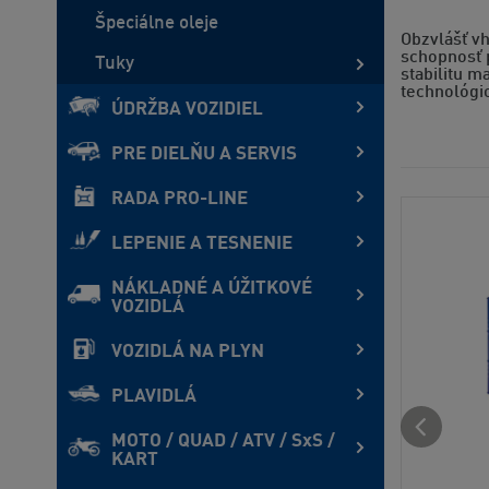
Špeciálne oleje
Obzvlášť v
schopnosť p
Tuky
stabilitu 
technológi
ÚDRŽBA VOZIDIEL
PRE DIELŇU A SERVIS
RADA PRO-LINE
LEPENIE A TESNENIE
NÁKLADNÉ A ÚŽITKOVÉ
VOZIDLÁ
VOZIDLÁ NA PLYN
PLAVIDLÁ
MOTO / QUAD / ATV / SxS /
KART