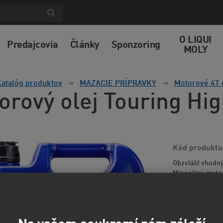
O LIQUI
Predajcovia
Články
Sponzoring
MOLY
atalóg produktov
MAZACIE PRÍPRAVKY
Motorové 4T 
orový olej Touring Hi
Kód produktu
Obzvlášť vhodn
Minerálny motor
nečistôt a dobré 
informácií