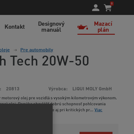
0
Designový
Mazací
Kontakt
manuál
plán
oleje
Pre automobily
gh Tech 20W-50
20813
Výrobca
LIQUI MOLY GmbH
ý motorový olej pre vozidlá s vysokým kilometrovým výkonom.
ový olej. Ponúka obzvlášť dobrú schopnosť pohlcovania
čistiace vlastnosti. Zaručuje aj pri kritických pr...
Viac