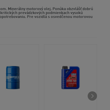
nom. Minerálny motorový olej. Ponúka obzvlášť dobrú
pri kritických prevádzkových podmienkach vysokú
ti opotrebovaniu. Pre vozidlá s osvedčenou motorovou