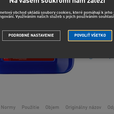
60,5
Na vašem soukromí nám záleží
50,06 EUR
rnetový obchod ukládá soubory cookies, které pomáhají k jeh
ngování. Využíváním našich služeb s jejich používáním souhlasí
EUH210 - 
PODROBNÉ NASTAVENIE
POVOLIŤ VŠETKO
údajov.
Strážny pe
Potrebuje
Normy
Použitie
Objem
Originálny názov
Od