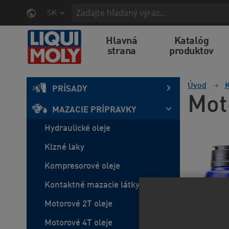
SK
Hlavná
Katalóg
strana
produktov
Úvod
K
PRÍSADY
Mot
MAZACIE PRÍPRAVKY
Hydraulické oleje
Klzné laky
Kompresorové oleje
Kontaktné mazacie látky
Motorové 2T oleje
Motorové 4T oleje