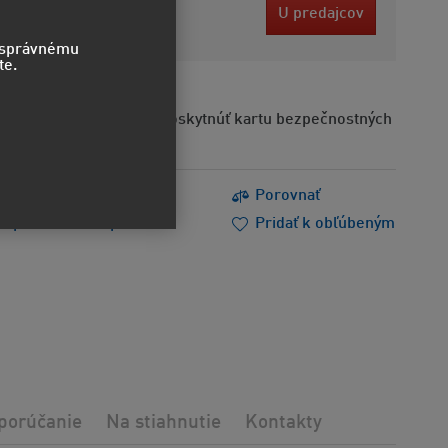
7 EUR
U predajcov
bez DPH
o správnému
te.
Na požiadanie možno poskytnúť kartu bezpečnostných
s
Tlačiť
Porovnať
m poradiť
Doporučiť
Pridať k obľúbeným
porúčanie
Na stiahnutie
Kontakty