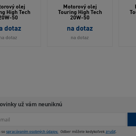
orový olej
Motorový olej
ng High Tech
Touring High Tech
To
20W-50
20W-50
a dotaz
na dotaz
na dotaz
na dotaz
novinky už vám neuniknú
m so
spracúvaním osobných údajov.
Odber môžete kedykoľvek
zrušiť
.