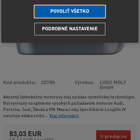
POVOLIŤ VŠETKO
PODROBNÉ NASTAVENIE
Kód produktu
20788
Výrobca
LIQUI MOLY
GmbH
Akostný ľahkobežný motorový olej na báze syntetickej technológie.
Bol vyvinutý na splnenie vysokých požiadaviek motorov Audi,
Porsche, Seat, Škoda a VW. Mazací olej špecifikácie Longlife IV
zaručuje vďaka zníže...
Viac informácií
83,03 EUR
U predajcov