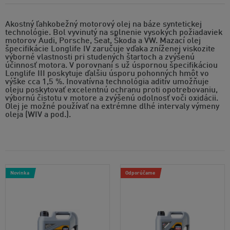
Akostný ľahkobežný motorový olej na báze syntetickej
technológie. Bol vyvinutý na splnenie vysokých požiadaviek
motorov Audi, Porsche, Seat, Škoda a VW. Mazací olej
špecifikácie Longlife IV zaručuje vďaka zníženej viskozite
výborné vlastnosti pri studených štartoch a zvýšenú
účinnosť motora. V porovnaní s už úspornou špecifikáciou
Longlife III poskytuje ďalšiu úsporu pohonných hmôt vo
výške cca 1,5 %. Inovatívna technológia aditív umožňuje
oleju poskytovať excelentnú ochranu proti opotrebovaniu,
výbornú čistotu v motore a zvýšenú odolnosť voči oxidácii.
Olej je možné používať na extrémne dlhé intervaly výmeny
oleja (WIV a pod.).
Novinka
Odporúčame