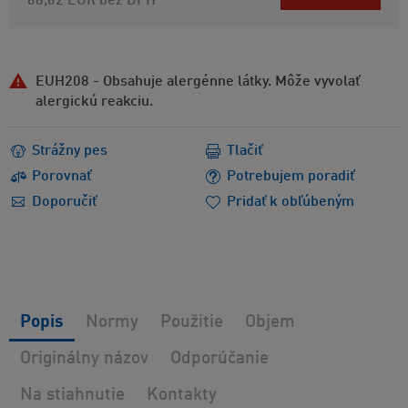
68,62 EUR
bez DPH
EUH208 - Obsahuje alergénne látky. Môže vyvolať
alergickú reakciu.
Strážny pes
Tlačiť
Porovnať
Potrebujem poradiť
Doporučiť
Pridať k obľúbeným
Popis
Normy
Použitie
Objem
Originálny názov
Odporúčanie
Na stiahnutie
Kontakty