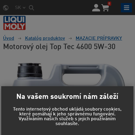
0
SK
Úvod
Katalóg produktov
MAZACIE PRÍPRAVKY
Motorový olej Top Tec 4600 5W-30
Na vašem soukromí nám záleží
Tento internetový obchod ukládá soubory cookies,
které pomáhají k jeho správnému fungování.
Využíváním našich služeb s jejich používáním
souhlasíte.