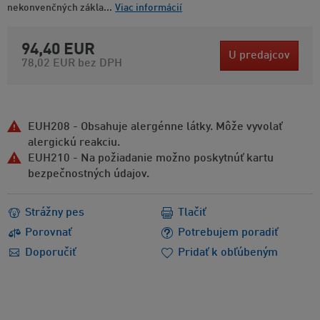
nekonvenčných zákla...
Viac informácií
94,40 EUR
U predajcov
78,02 EUR
bez DPH
EUH208 - Obsahuje alergénne látky. Môže vyvolať
alergickú reakciu.
EUH210 - Na požiadanie možno poskytnúť kartu
bezpečnostných údajov.
Strážny pes
Tlačiť
Porovnať
Potrebujem poradiť
Doporučiť
Pridať k obľúbeným