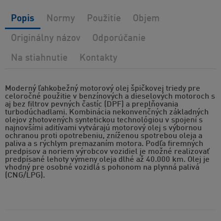
Popis
Normy
Použitie
Objem
Originálny názov
Odporúčanie
Na stiahnutie
Kontakty
Moderný ľahkobežný motorový olej špičkovej triedy pre
celoročné použitie v benzínových a dieselových motoroch s
aj bez filtrov pevných častíc (DPF) a preplňovania
turbodúchadlami. Kombinácia nekonvenčných základných
olejov zhotovených syntetickou technológiou v spojení s
najnovšími aditívami vytvárajú motorový olej s výbornou
ochranou proti opotrebeniu, zníženou spotrebou oleja a
paliva a s rýchlym premazaním motora. Podľa firemných
predpisov a noriem výrobcov vozidiel je možné realizovať
predpísané lehoty výmeny oleja dlhé až 40.000 km. Olej je
vhodný pre osobné vozidlá s pohonom na plynná palivá
(CNG/LPG).