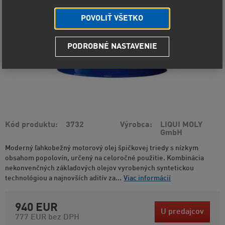
POVOLIŤ VŠETKO
PODROBNÉ NASTAVENIE
Kód produktu
3732
Výrobca
LIQUI MOLY
GmbH
Moderný ľahkobežný motorový olej špičkovej triedy s nízkym
obsahom popolovín, určený na celoročné použitie. Kombinácia
nekonvenčných základových olejov vyrobených syntetickou
technológiou a najnovších aditív za...
Viac informácií
940 EUR
U predajcov
777 EUR
bez DPH