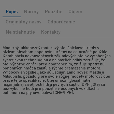
Popis
Normy
Použitie
Objem
Originálny názov
Odporúčanie
Na stiahnutie
Kontakty
Moderný ľahkobežný motorový olej špičkovej triedy s
nízkym obsahom popolovín, určený na celoročné použitie.
Kombinácia nekonvenčných základových olejov vyrobených
syntetickou technológiou a najnovších aditív zaručuje, že
olej výborne chráni pred opotrebením, znižuje spotrebu
pohonných hmôt a zaisťuje rýchle premazanie motora.
Výrobcovia vozidiel, ako sú Jaguar, Land Rover, Mazda a
Mitsubishi, požadujú pre svoje rôzne modely motorový olej
práve tejto špecifikácie. Olej umožní dosiahnutie
maximálnej životnosti filtra pevných častíc (DPF). Olej sa
tiež výborne hodí pre použitie v osobných vozidlách s
pohonom na plynové palivá (CNG/LPG).