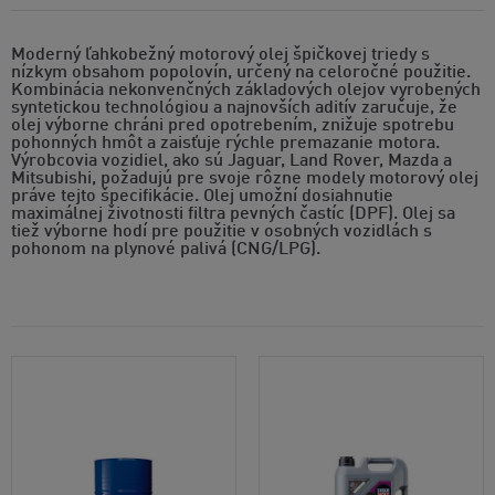
Moderný ľahkobežný motorový olej špičkovej triedy s
nízkym obsahom popolovín, určený na celoročné použitie.
Kombinácia nekonvenčných základových olejov vyrobených
syntetickou technológiou a najnovších aditív zaručuje, že
olej výborne chráni pred opotrebením, znižuje spotrebu
pohonných hmôt a zaisťuje rýchle premazanie motora.
Výrobcovia vozidiel, ako sú Jaguar, Land Rover, Mazda a
Mitsubishi, požadujú pre svoje rôzne modely motorový olej
práve tejto špecifikácie. Olej umožní dosiahnutie
maximálnej životnosti filtra pevných častíc (DPF). Olej sa
tiež výborne hodí pre použitie v osobných vozidlách s
pohonom na plynové palivá (CNG/LPG).