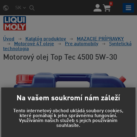
0
SK
Úvod
Katalóg produktov
MAZACIE PRÍPRAVKY
Motorové 4T oleje
Pre automobily
Syntetická
technologia
Motorový olej Top Tec 4500 5W-30
Na vašem soukromí nám záleží
Tento internetový obchod ukládá soubory cookies,
které pomáhají k jeho správnému fungování.
Využíváním našich služeb s jejich používáním
souhlasíte.