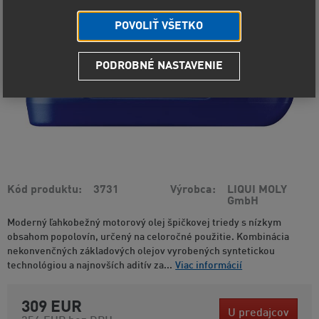
POVOLIŤ VŠETKO
PODROBNÉ NASTAVENIE
Kód produktu
3731
Výrobca
LIQUI MOLY
GmbH
Moderný ľahkobežný motorový olej špičkovej triedy s nízkym
obsahom popolovín, určený na celoročné použitie. Kombinácia
nekonvenčných základových olejov vyrobených syntetickou
technológiou a najnovších aditív za...
Viac informácií
309 EUR
U predajcov