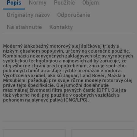
Popis
Normy
Použitie
Objem
Originálny názov
Odporúčanie
Na stiahnutie
Kontakty
Moderný ľahkobežný motorový olej špičkovej triedy s
nízkym obsahom popolovín, určený na celoročné použitie.
Kombinácia nekonvenčných základových olejov vyrobených
syntetickou technológiou a najnovších aditív zaručuje, že
olej výborne chráni pred opotrebením, znižuje spotrebu
pohonných hmôt a zaisťuje rýchle premazanie motora.
Výrobcovia vozidiel, ako sú Jaguar, Land Rover, Mazda a
Mitsubishi, požadujú pre svoje rôzne modely motorový olej
práve tejto špecifikácie. Olej umožní dosiahnutie
maximálnej životnosti filtra pevných častíc (DPF). Olej sa
tiež výborne hodí pre použitie v osobných vozidlách s
pohonom na plynové palivá (CNG/LPG).