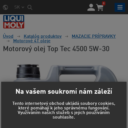
0
SK
Úvod
Katalóg produktov
MAZACIE PRÍPRAVKY
Motorové 4T oleje
Motorový olej Top Tec 4500 5W-30
Na vašem soukromí nám záleží
Tento internetový obchod ukládá soubory cookies,
které pomáhají k jeho správnému fungování.
Využíváním našich služeb s jejich používáním
souhlasíte.