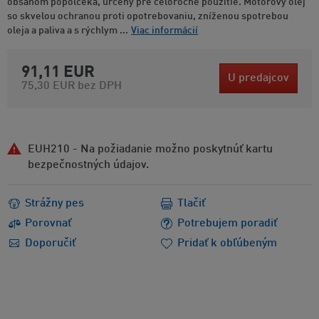
obsahom popolčeka, určený pre celoročné použitie. Motorový olej
so skvelou ochranou proti opotrebovaniu, zníženou spotrebou
oleja a paliva a s rýchlym ...
Viac informácií
91,11 EUR
U predajcov
75,30 EUR
bez DPH
EUH210 - Na požiadanie možno poskytnúť kartu
bezpečnostných údajov.
Strážny pes
Tlačiť
Porovnať
Potrebujem poradiť
Doporučiť
Pridať k obľúbeným