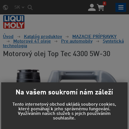
0
SK
Úvod
Katalóg produktov
MAZACIE PRÍPRAVKY
Motorové 4T oleje
Pre automobily
Syntetická
technologia
Motorový olej Top Tec 4300 5W-30
Na vašem soukromí nám záleží
Tento internetový obchod ukládá soubory cookies,
které pomáhají k jeho správnému fungování.
Využíváním našich služeb s jejich používáním
souhlasíte.