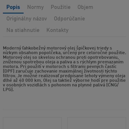
Popis
Normy
Použitie
Objem
Originálny názov
Odporúčanie
Na stiahnutie
Kontakty
Moderný ľahkobežný motorový olej špičkovej triedy s
nízkym obsahom popolčeka, určený pre celoročné použitie.
Motorový olej so skvelou ochranou proti opotrebovaniu,
zníženou spotrebou oleja a paliva a s rýchlym premazaním
motora. Pri použití v motoroch s filtrami pevných častíc
(DPF) zaručuje zachovanie maximálnej životnosti týchto
filtrov. Je možné realizovať predpísané lehoty výmeny oleja
dlhé až 40 000 km. Olej sa taktiež výborne hodí pre použitie
v osobných vozidlách s pohonom na plynné palivá (CNG/
LPG).