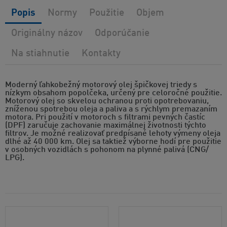
Popis
Normy
Použitie
Objem
Originálny názov
Odporúčanie
Na stiahnutie
Kontakty
Moderný ľahkobežný motorový olej špičkovej triedy s
nízkym obsahom popolčeka, určený pre celoročné použitie.
Motorový olej so skvelou ochranou proti opotrebovaniu,
zníženou spotrebou oleja a paliva a s rýchlym premazaním
motora. Pri použití v motoroch s filtrami pevných častíc
(DPF) zaručuje zachovanie maximálnej životnosti týchto
filtrov. Je možné realizovať predpísané lehoty výmeny oleja
dlhé až 40 000 km. Olej sa taktiež výborne hodí pre použitie
v osobných vozidlách s pohonom na plynné palivá (CNG/
LPG).