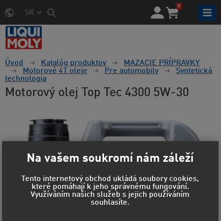
0
SK
Úvod
Katalóg produktov
MAZACIE PRÍPRAVKY
Motorové 4T oleje
Pre automobily
Syntetická
technologia
Motorový olej Top Tec 4300 5W-30
Na vašem soukromí nám záleží
Tento internetový obchod ukládá soubory cookies,
které pomáhají k jeho správnému fungování.
Využíváním našich služeb s jejich používáním
souhlasíte.