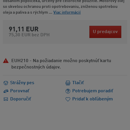
obsahom popolčeka, určený pre celoročné použitie. Motorový olej
so skvelou ochranou proti opotrebovaniu, zníženou spotrebou
oleja a paliva a s rýchlym ...
Viac informácií
91,11 EUR
U predajcov
75,30 EUR
bez DPH
EUH210 - Na požiadanie možno poskytnúť kartu
bezpečnostných údajov.
Strážny pes
Tlačiť
Porovnať
Potrebujem poradiť
Doporučiť
Pridať k obľúbeným