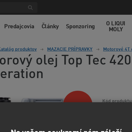
O LIQUI
Predajcovia
Články
Sponzoring
MOLY
atalóg produktov
MAZACIE PRÍPRAVKY
Motorové 4T 
orový olej Top Tec 4
eration
Kód produktu
Odporúčame
Vysoko akostný 
Zaisťuje vynika
požiadavky znám
informácií