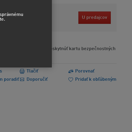
 EUR
o správnému
U predajcov
te.
bez DPH
Na požiadanie možno poskytnúť kartu bezpečnostných
s
Tlačiť
Porovnať
m poradiť
Doporučiť
Pridať k obľúbeným