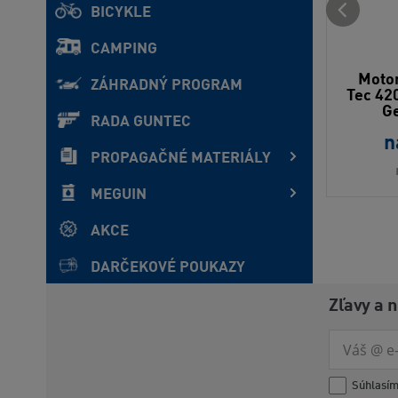
BICYKLE
CAMPING
Motor
ZÁHRADNÝ PROGRAM
Tec 42
Ge
RADA GUNTEC
n
PROPAGAČNÉ MATERIÁLY
MEGUIN
AKCE
DARČEKOVÉ POUKAZY
Zľavy a 
Súhlasí