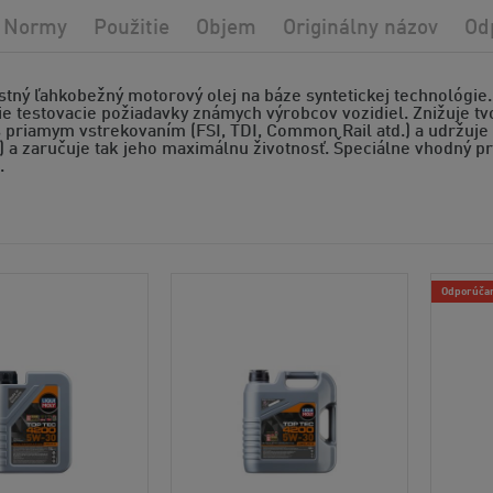
Normy
Použitie
Objem
Originálny názov
Od
tný ľahkobežný motorový olej na báze syntetickej technológie. 
ie testovacie požiadavky známych výrobcov vozidiel. Znižuje t
priamym vstrekovaním (FSI, TDI, Common Rail atd.) a udržuje n
) a zaručuje tak jeho maximálnu životnosť. Špeciálne vhodný p
.
Odporúča