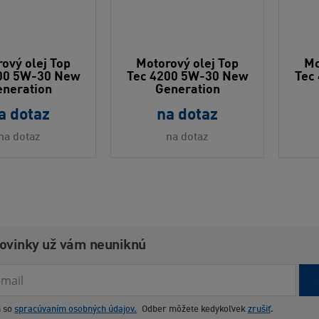
ový olej Top
Motorový olej Top
Mo
00 5W-30 New
Tec 4200 5W-30 New
Tec
neration
Generation
a dotaz
na dotaz
na dotaz
na dotaz
novinky už vám neuniknú
m so
spracúvaním osobných údajov.
Odber môžete kedykoľvek
zrušiť
.