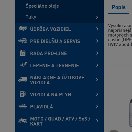
Špeciálne oleje
Popis
Tuky
Vysoko akos
ÚDRŽBA VOZIDIEL
najprísnejš
motoroch s 
častíc (DPF
PRE DIELŇU A SERVIS
(WIV apod.)
RADA PRO-LINE
LEPENIE A TESNENIE
NÁKLADNÉ A ÚŽITKOVÉ
VOZIDLÁ
VOZIDLÁ NA PLYN
PLAVIDLÁ
MOTO / QUAD / ATV / SxS /
KART