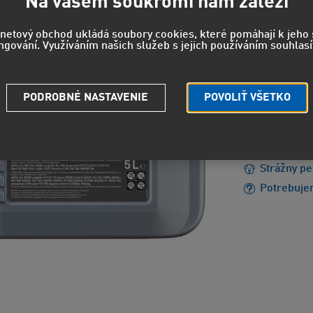
Na vašem soukromí nám záleží
105
rnetový obchod ukládá soubory cookies, které pomáhají k jeh
ngování. Využíváním našich služeb s jejich používáním souhlasí
87,18 EUR
PODROBNÉ NASTAVENIE
POVOLIŤ VŠETKO
EUH210 - 
údajov.
Strážny pe
Potrebuje