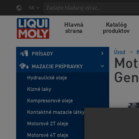
SK
Hlavná
Katalóg
strana
produktov
Úvod
K
PRÍSADY
Mot
MAZACIE PRÍPRAVKY
Gen
Hydraulické oleje
Klzné laky
Kompresorové oleje
Kontaktné mazacie látky
Motorové 2T oleje
Motorové 4T oleje