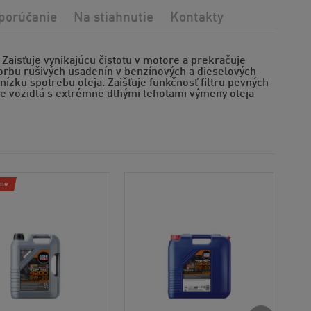
porúčanie
Na stiahnutie
Kontakty
Zaisťuje vynikajúcu čistotu v motore a prekračuje
vorbu rušivých usadenín v benzínových a dieselových
ízku spotrebu oleja. Zaišťuje funkčnosť filtru pevných
re vozidlá s extrémne dlhými lehotami výmeny oleja
me