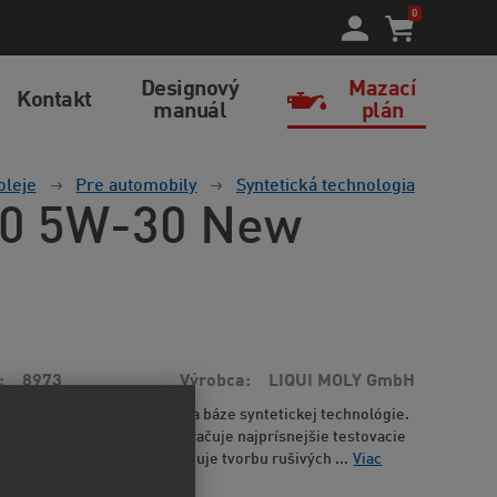
0
Designový
Mazací
Kontakt
manuál
plán
oleje
Pre automobily
Syntetická technologia
200 5W-30 New
8973
Výrobca
LIQUI MOLY GmbH
ľahkobežný motorový olej na báze syntetickej technológie.
júcu čistotu v motore a prekračuje najprísnejšie testovacie
ych výrobcov vozidiel. Znižuje tvorbu rušivých ...
Viac