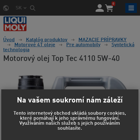
0
SK
Úvod
Katalóg produktov
MAZACIE PRÍPRAVKY
Motorové 4T oleje
Pre automobily
Syntetická
technologia
Motorový olej Top Tec 4110 5W-40
Na vašem soukromí nám záleží
Tento internetový obchod ukládá soubory cookies,
které pomáhají k jeho správnému fungování.
Využíváním našich služeb s jejich používáním
souhlasíte.