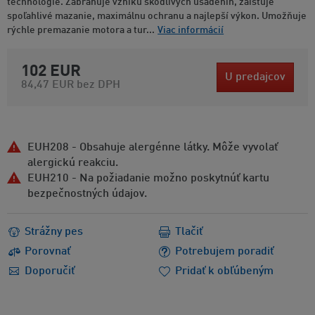
technológie. Zabraňuje vzniku škodlivých usadenín, zaisťuje
spoľahlivé mazanie, maximálnu ochranu a najlepší výkon. Umožňuje
rýchle premazanie motora a tur...
Viac informácií
102 EUR
U predajcov
84,47 EUR
bez DPH
EUH208 - Obsahuje alergénne látky. Môže vyvolať
alergickú reakciu.
EUH210 - Na požiadanie možno poskytnúť kartu
bezpečnostných údajov.
Strážny pes
Tlačiť
Porovnať
Potrebujem poradiť
Doporučiť
Pridať k obľúbeným