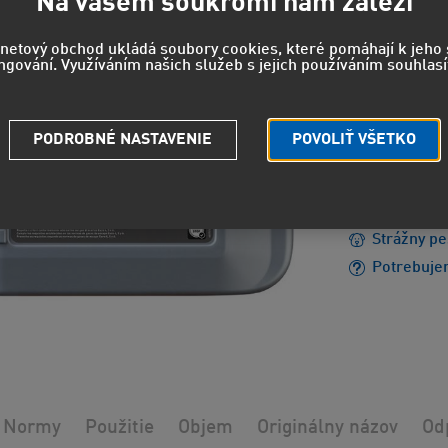
94,4
Na vašem soukromí nám záleží
78,02 EUR
rnetový obchod ukládá soubory cookies, které pomáhají k jeh
ngování. Využíváním našich služeb s jejich používáním souhlasí
EUH208 - 
PODROBNÉ NASTAVENIE
POVOLIŤ VŠETKO
reakciu.
EUH210 - 
údajov.
Strážny pe
Potrebuje
Normy
Použitie
Objem
Originálny názov
Od