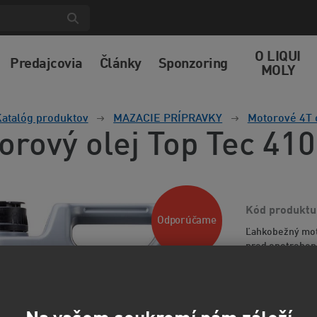
O LIQUI
Predajcovia
Články
Sponzoring
MOLY
atalóg produktov
MAZACIE PRÍPRAVKY
Motorové 4T 
orový olej Top Tec 41
Kód produktu
Odporúčame
Ľahkobežný moto
pred opotreben
sadzí. Udržuje f
informácií