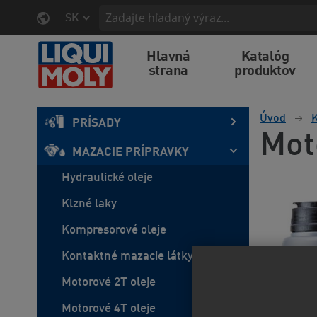
SK
Hlavná
Katalóg
strana
produktov
Úvod
K
PRÍSADY
Mot
MAZACIE PRÍPRAVKY
Hydraulické oleje
Klzné laky
Kompresorové oleje
Kontaktné mazacie látky
Motorové 2T oleje
Motorové 4T oleje