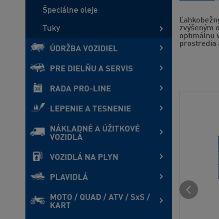
Špeciálne oleje
Ľahkobežný
Tuky
zvýšeným ob
optimálnu v
prostredia 
ÚDRŽBA VOZIDIEL
PRE DIELŇU A SERVIS
RADA PRO-LINE
LEPENIE A TESNENIE
NÁKLADNÉ A ÚŽITKOVÉ
VOZIDLÁ
VOZIDLÁ NA PLYN
PLAVIDLÁ
MOTO / QUAD / ATV / SxS /
KART