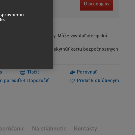
0 EUR
U predajcov
bez DPH
o správnému
te.
Obsahuje alergénne látky. Môže vyvolať alergickú
Na požiadanie možno poskytnúť kartu bezpečnostných
s
Tlačiť
Porovnať
m poradiť
Doporučiť
Pridať k obľúbeným
porúčanie
Na stiahnutie
Kontakty