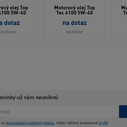
ový olej Top
Motorový olej Top
Mo
4100 5W-40
Tec 4100 5W-40
T
a dotaz
na dotaz
na dotaz
na dotaz
novinky už vám neuniknú
m so
spracúvaním osobných údajov.
Odber môžete kedykoľvek
zrušiť
.