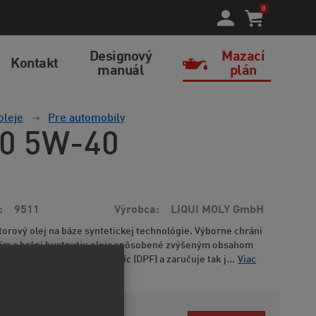
0
Designový
Mazací
Kontakt
manuál
plán
oleje
Pre automobily
00 5W-40
9511
Výrobca
LIQUI MOLY GmbH
rový olej na báze syntetickej technológie. Výborne chráni
ím a bráni hustnutiu oleja spôsobené zvýšeným obsahom
unkčnosť filtru pevných častíc (DPF) a zaručuje tak j...
Viac