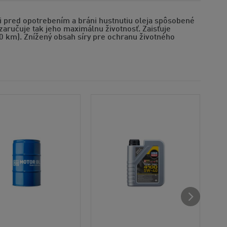
i pred opotrebením a bráni hustnutiu oleja spôsobené
zaručuje tak jeho maximálnu životnosť. Zaisťuje
0 km). Znížený obsah síry pre ochranu životného
Odp