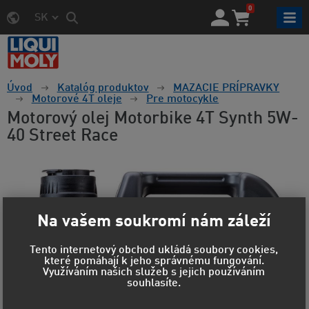
0
SK
Úvod
Katalóg produktov
MAZACIE PRÍPRAVKY
Motorové 4T oleje
Pre motocykle
Motorový olej Motorbike 4T Synth 5W-
40 Street Race
Na vašem soukromí nám záleží
Tento internetový obchod ukládá soubory cookies,
které pomáhají k jeho správnému fungování.
Využíváním našich služeb s jejich používáním
souhlasíte.