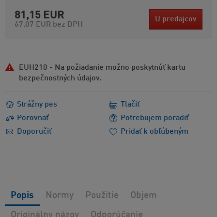
81,15 EUR
U predajcov
67,07 EUR
bez DPH
EUH210 - Na požiadanie možno poskytnúť kartu
bezpečnostných údajov.
Strážny pes
Tlačiť
Porovnať
Potrebujem poradiť
Doporučiť
Pridať k obľúbeným
Popis
Normy
Použitie
Objem
Originálny názov
Odporúčanie