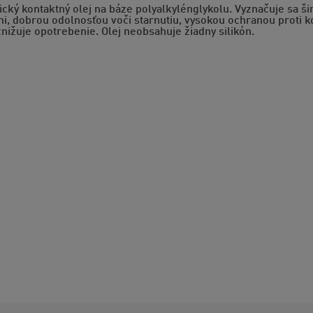
ický kontaktný olej na báze polyalkylénglykolu. Vyznačuje sa 
i, dobrou odolnosťou voči starnutiu, vysokou ochranou proti ko
znižuje opotrebenie. Olej neobsahuje žiadny silikón.