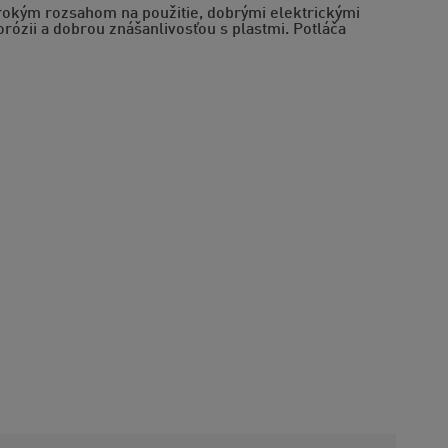
širokým rozsahom na použitie, dobrými elektrickými
rózii a dobrou znášanlivosťou s plastmi. Potláča