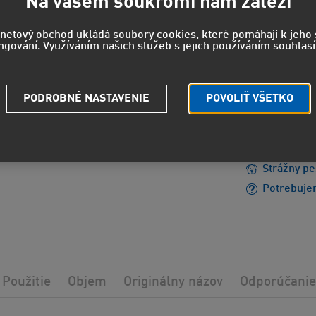
58,8
Na vašem soukromí nám záleží
48,62 EUR
rnetový obchod ukládá soubory cookies, které pomáhají k jeh
ngování. Využíváním našich služeb s jejich používáním souhlasí
EUH208 - 
PODROBNÉ NASTAVENIE
POVOLIŤ VŠETKO
reakciu.
EUH210 - 
údajov.
Strážny pe
Potrebuje
Použitie
Objem
Originálny názov
Odporúčanie