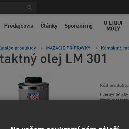
O LIQUI
Predajcovia
Články
Sponzoring
MOLY
atalóg produktov
MAZACIE PRÍPRAVKY
Kontaktné ma
taktný olej LM 301
Kód produktu
Plne syntetický
širokým rozsaho
odolnosťou voči
informácií