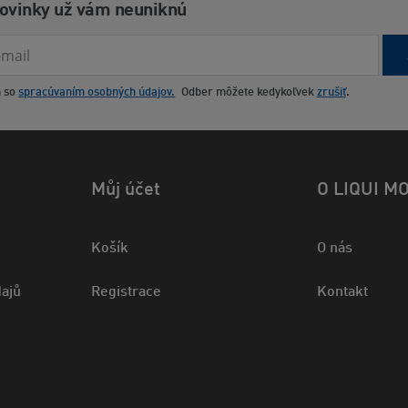
novinky už vám neuniknú
m so
spracúvaním osobných údajov.
Odber môžete kedykoľvek
zrušiť
.
Můj účet
O LIQUI M
Košík
O nás
ajů
Registrace
Kontakt