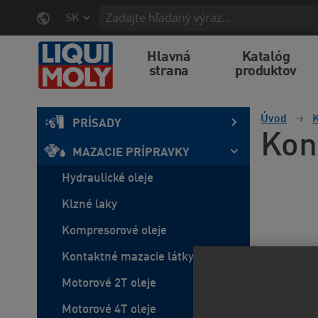
SK
Hlavná
Katalóg
strana
produktov
Úvod
K
PRÍSADY
Kon
MAZACIE PRÍPRAVKY
Hydraulické oleje
Klzné laky
Kompresorové oleje
Kontaktné mazacie látky
Motorové 2T oleje
Motorové 4T oleje