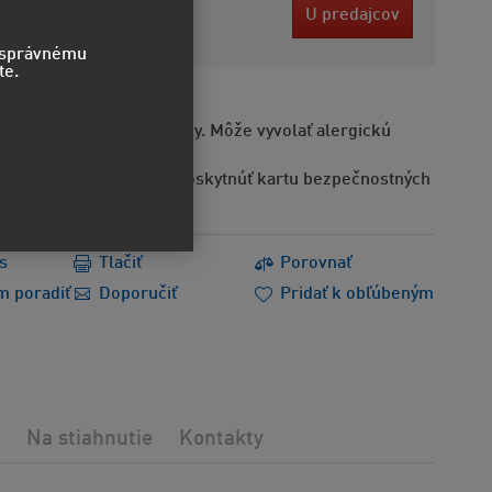
3 EUR
U predajcov
bez DPH
o správnému
te.
Obsahuje alergénne látky. Môže vyvolať alergickú
Na požiadanie možno poskytnúť kartu bezpečnostných
s
Tlačiť
Porovnať
m poradiť
Doporučiť
Pridať k obľúbeným
Na stiahnutie
Kontakty