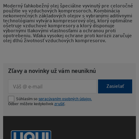
Moderný ľahkobežný olej špeciálne vyvinutý pre celoročné
použitie vo vzduchových kompresoroch. Kombinácia
nekonvenčných základových olejov s vybranými aditívnymi
technológiami vytvára kompresorový olej, ktorý optimálne
ošetruje vzduchové kompresory a ktorý disponuje
výbornými tlakovými vlastnosťami a ochranou proti
opotrebeniu. Vďaka vysokej ochrane proti korózii zaručuje
olej dlhú životnosť vzduchových kompresorov.
Zľavy a novinky už vám neuniknú
Zasielať
Súhlasím so
spracúvaním osobných údajov.
Odber môžete kedykoľvek
zrušiť
.