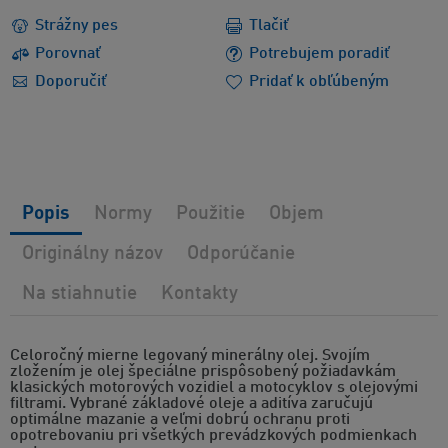
Strážny pes
Tlačiť
Porovnať
Potrebujem poradiť
Doporučiť
Pridať k obľúbeným
Popis
Normy
Použitie
Objem
Originálny názov
Odporúčanie
Na stiahnutie
Kontakty
Celoročný mierne legovaný minerálny olej. Svojím
zložením je olej špeciálne prispôsobený požiadavkám
klasických motorových vozidiel a motocyklov s olejovými
filtrami. Vybrané základové oleje a aditíva zaručujú
optimálne mazanie a veľmi dobrú ochranu proti
opotrebovaniu pri všetkých prevádzkových podmienkach