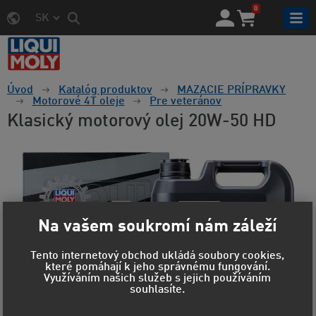
0
SK
Úvod
Katalóg produktov
MAZACIE PRÍPRAVKY
Motorové 4T oleje
Pre veteránov
Klasický motorový olej 20W-50 HD
Na vašem soukromí nám záleží
Tento internetový obchod ukládá soubory cookies,
které pomáhají k jeho správnému fungování.
Využíváním našich služeb s jejich používáním
souhlasíte.