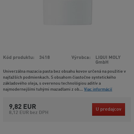
Kód produktu
3418
Výrobca
LIQUI MOLY
GmbH
Univerzálna mazacia pasta bez obsahu kovov určená na použitie v
najťažších podmienkach. S obsahom čiastočne syntetického
základového oleja, s overenou technológiou aditív a
najmodernejšími tuhými mazadlami z ob...
Viac informácií
9,82 EUR
U predajcov
8,12 EUR
bez DPH