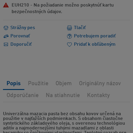
EUH210 - Na požiadanie možno poskytnúť kartu
bezpečnostných údajov.
Strážny pes
Tlačiť
Porovnať
Potrebujem poradiť
Doporučiť
Pridať k obľúbeným
Popis
Použitie
Objem
Originálny názov
Odporúčanie
Na stiahnutie
Kontakty
Univerzálna mazacia pasta bez obsahu kovov určená na
použitie v najťažších podmienkach. S obsahom čiastočne
syntetického základového oleja, s overenou technológiou
aditív a najmodernejšími tuhými mazadlami z oblasti