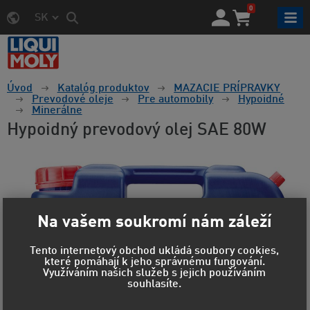
0
SK
Úvod
Katalóg produktov
MAZACIE PRÍPRAVKY
Prevodové oleje
Pre automobily
Hypoidné
Minerálne
Hypoidný prevodový olej SAE 80W
Na vašem soukromí nám záleží
Tento internetový obchod ukládá soubory cookies,
které pomáhají k jeho správnému fungování.
Využíváním našich služeb s jejich používáním
souhlasíte.