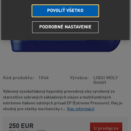
POVOLIŤ VŠETKO
PODROBNÉ NASTAVENIE
Kód produktu
1046
Výrobca
LIQUI MOLY
GmbH
Výkonný vysokotlakový hypoidný prevodový olej vyrobený zo
starostlivo vybraných základových olejov a multifunkčných
extrémne tlakovo odolných prísad EP (Extreme Pressure). Olej je
vhodný pre všetky mechanicky r...
Viac informácií
250 EUR
U predajcov