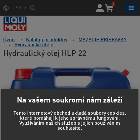
0
SK
Úvod
Katalóg produktov
MAZACIE PRÍPRAVKY
Hydraulické oleje
Hydraulický olej HLP 22
Na vašem soukromí nám záleží
Tento internetový obchod ukládá soubory cookies,
které pomáhají k jeho správnému fungování.
Využíváním našich služeb s jejich používáním
souhlasíte.