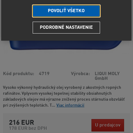
POVOLIŤ VŠETKO
PODROBNÉ NASTAVENIE
Kód produktu
4719
Výrobca
LIQUI MOLY
GmbH
Vysoko výkonný hydraulický olej vyrobený z akostných ropných
rafinátov. Vplyvom vysokej tepelnej stability obsiahnutých
základových olejov má výrazne znížený proces stárnutia obzvlášť
pri zvýšených teplotách. T...
Viac informácií
216 EUR
U predajcov
178 EUR
bez DPH